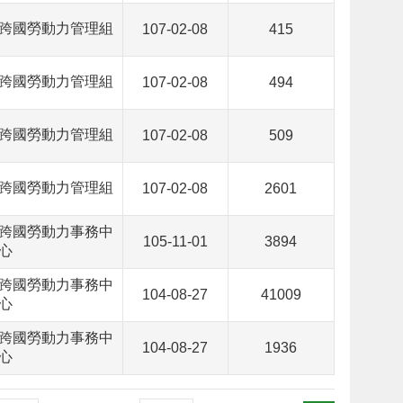
跨國勞動力管理組
107-02-08
415
跨國勞動力管理組
107-02-08
494
跨國勞動力管理組
107-02-08
509
跨國勞動力管理組
107-02-08
2601
跨國勞動力事務中
105-11-01
3894
心
跨國勞動力事務中
104-08-27
41009
心
跨國勞動力事務中
104-08-27
1936
心