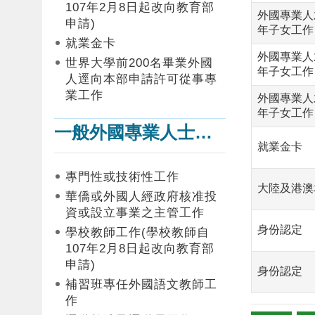
107年2月8日起改向教育部
外國專業人
申請)
年子女工作
就業金卡
外國專業人
世界大學前200名畢業外國
年子女工作
人逕向本部申請許可從事專
業工作
外國專業人
年子女工作
一般外國專業人士在臺工作
就業金卡
專門性或技術性工作
大陸及港澳
華僑或外國人經政府核准投
資或設立事業之主管工作
身份認定
學校教師工作(學校教師自
107年2月8日起改向教育部
申請)
身份認定
補習班專任外國語文教師工
作