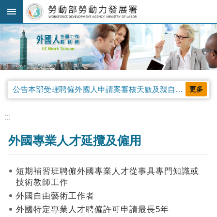
跳到主要內容區塊
:::
進
階
搜
尋
公告本部受理聘僱外國人申請案審核天數及親自領件相關事項，並自中華民國115年4月13日生效。
更多
法
規
:::
公
外國專業人才延攬及僱用
告
及
解
短期補習班聘僱外國專業人才從事具專門知識或
釋
技術教師工作
令
外國自由藝術工作者
審
外國特定專業人才聘僱許可申請最長5年
查