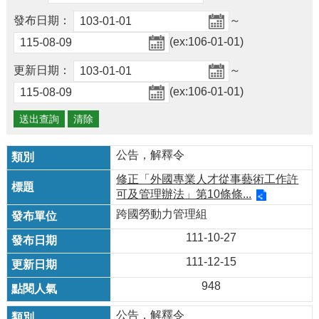
及
資
發布日期：
～
訊
(ex:106-01-01)
安
全
更新日期：
～
政
(ex:106-01-01)
策
政
府
網
公告，解釋令
站
修正「外國專業人才從事藝術工作許
資
可及管理辦法」第10條條...
料
開
跨國勞動力管理組
放
111-10-27
宣
告
111-12-15
檢
948
舉
貪
公告，解釋令