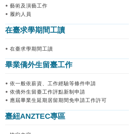
表
藝術及演藝工作
件
履約人員
線
上
在臺求學期間工讀
申
請
在臺求學期間工讀
申
請
畢業僑外生留臺工作
進
度
查
詢
依一般依薪資、工作經驗等條件申請
依僑外生留臺工作評點新制申請
常
應屆畢業生延期居留期間免申請工作許可
見
問
答
臺紐ANZTEC專區
統
計