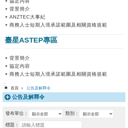
協定內容
數
背景簡介
據
ANZTEC大事紀
首
商務人士短期入境承諾範圍及相關資格規範
頁
臺星ASTEP專區
網
站
導
背景簡介
覽
協定內容
聯
商務人士短期入境承諾範圍及相關資格規範
絡
我
:::
首頁
公告及解釋令
們
公告及解釋令
English
隱
發布單位：
類別：
私
權
標題：