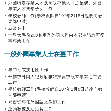
作
外國特定專業人才及高級專業人才之配偶、外國
業
專業人才成年子女工作
手
學校教師工作(學校教師自107年2月8日起改向教
冊
育部申請)
申
就業金卡
請
世界大學前200名畢業外國人逕向本部申請許可從
流
事專業工作
程
及
一般外國專業人士在臺工作
工
作
須
知
專門性或技術性工作
華僑或外國人經政府核准投資或設立事業之主管
會
工作
商
學校教師工作(學校教師自107年2月8日起改向教
機
制
育部申請)
補習班專任外國語文教師工作
申
運動教練及運動員工作
請