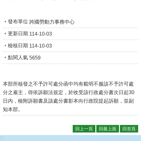
及
資
訊
安
發布單位
跨國勞動力事務中心
全
更新日期
114-10-03
政
策
檢核日期
114-10-03
政
點閱人氣
5659
府
網
站
資
本部所核發之不予許可處分函中均有載明不服該不予許可處
料
分之雇主，得依訴願法規定，於收受該行政處分書次日起30
開
放
日內，檢附訴願書及該處分書影本向行政院提起訴願，並副
宣
知本部。
告
檢
回上一頁
回最上面
回首頁
舉
:::
貪