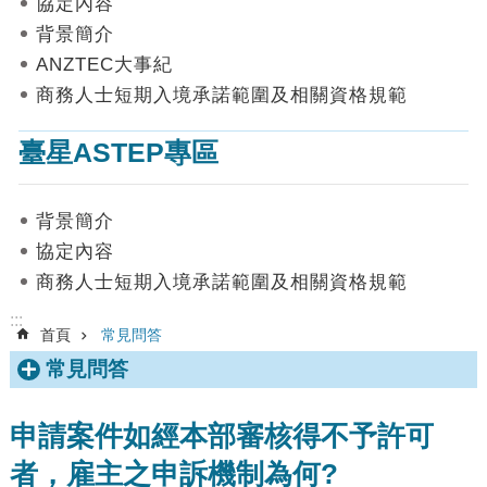
協定內容
數
背景簡介
據
ANZTEC大事紀
首
商務人士短期入境承諾範圍及相關資格規範
頁
臺星ASTEP專區
網
站
導
背景簡介
覽
協定內容
聯
商務人士短期入境承諾範圍及相關資格規範
絡
我
:::
首頁
常見問答
們
常見問答
English
隱
申請案件如經本部審核得不予許可
私
者，雇主之申訴機制為何?
權