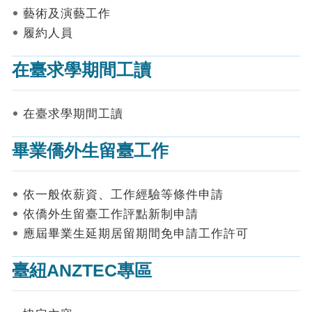
表
藝術及演藝工作
件
履約人員
線
上
在臺求學期間工讀
申
請
在臺求學期間工讀
申
請
畢業僑外生留臺工作
進
度
查
詢
依一般依薪資、工作經驗等條件申請
依僑外生留臺工作評點新制申請
常
應屆畢業生延期居留期間免申請工作許可
見
問
答
臺紐ANZTEC專區
統
計