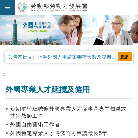
跳到主要內容區塊
:::
進
階
搜
尋
公告本部受理聘僱外國人申請案審核天數及親自領件相關事項，並自中華民國115年4月13日生效。
更多
法
規
:::
公
外國專業人才延攬及僱用
告
及
解
短期補習班聘僱外國專業人才從事具專門知識或
釋
技術教師工作
令
外國自由藝術工作者
審
外國特定專業人才聘僱許可申請最長5年
查