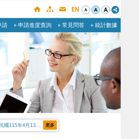
申請
申請進度查詢
常見問答
統計數據
公告本部受理聘僱外國人申請案審核天數及親自領件相關事項，並自中華民國115年4月13日生效。
更多