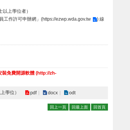
士以上學位者）
員工作許可申辦網」(
https://ezwp.wda.gov.tw
) 線
源軟體 (http://zh-
以上學位）
pdf
docx
odt
回上一頁
回最上面
回首頁