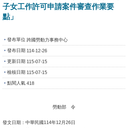
及
子女工作許可申請案件審查作業要
資
訊
點」
安
全
政
策
發布單位
跨國勞動力事務中心
政
發布日期
114-12-26
府
網
更新日期
115-07-15
站
檢核日期
資
115-07-15
料
點閱人氣
418
開
放
宣
告
勞動部 令
檢
舉
發文日期：中華民國114年12月26日
貪