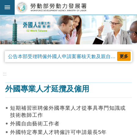
跳到主要內容區塊
:::
進
階
搜
尋
公告本部受理聘僱外國人申請案審核天數及親自領件相關事項，並自中華民國115年4月13日生效。
更多
法
規
:::
公
外國專業人才延攬及僱用
告
及
解
短期補習班聘僱外國專業人才從事具專門知識或
釋
技術教師工作
令
外國自由藝術工作者
審
外國特定專業人才聘僱許可申請最長5年
查