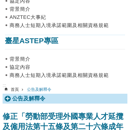
協定內容
數
背景簡介
據
ANZTEC大事紀
首
商務人士短期入境承諾範圍及相關資格規範
頁
臺星ASTEP專區
網
站
導
背景簡介
覽
協定內容
聯
商務人士短期入境承諾範圍及相關資格規範
絡
我
:::
首頁
公告及解釋令
們
公告及解釋令
English
隱
修正「勞動部受理外國專業人才延攬
私
及僱用法第十五條及第二十六條成年
權