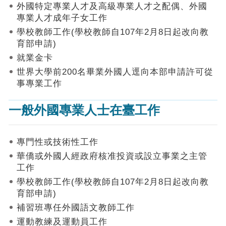
作
外國特定專業人才及高級專業人才之配偶、外國
業
專業人才成年子女工作
手
學校教師工作(學校教師自107年2月8日起改向教
冊
育部申請)
申
就業金卡
請
世界大學前200名畢業外國人逕向本部申請許可從
流
事專業工作
程
及
一般外國專業人士在臺工作
工
作
須
知
專門性或技術性工作
華僑或外國人經政府核准投資或設立事業之主管
會
工作
商
學校教師工作(學校教師自107年2月8日起改向教
機
制
育部申請)
補習班專任外國語文教師工作
申
運動教練及運動員工作
請