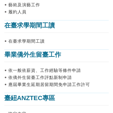
表
藝術及演藝工作
件
履約人員
線
上
在臺求學期間工讀
申
請
在臺求學期間工讀
申
請
畢業僑外生留臺工作
進
度
查
詢
依一般依薪資、工作經驗等條件申請
依僑外生留臺工作評點新制申請
常
應屆畢業生延期居留期間免申請工作許可
見
問
答
臺紐ANZTEC專區
統
計