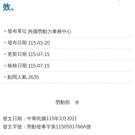
及
效。
資
訊
安
全
發布單位
跨國勞動力事務中心
政
策
發布日期
115-03-20
政
更新日期
115-07-15
府
網
檢核日期
115-07-15
站
資
點閱人氣
2635
料
開
放
宣
勞動部 令
告
發文日期：中華民國115年3月20日
檢
舉
發文字號：勞動發事字第1150501766A號
貪