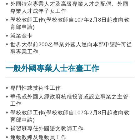
作
外國特定專業人才及高級專業人才之配偶、外國
業
專業人才成年子女工作
手
學校教師工作(學校教師自107年2月8日起改向教
冊
育部申請)
申
就業金卡
請
世界大學前200名畢業外國人逕向本部申請許可從
流
事專業工作
程
及
一般外國專業人士在臺工作
工
作
須
知
專門性或技術性工作
華僑或外國人經政府核准投資或設立事業之主管
會
工作
商
學校教師工作(學校教師自107年2月8日起改向教
機
制
育部申請)
補習班專任外國語文教師工作
申
運動教練及運動員工作
請