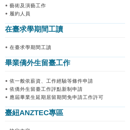
表
藝術及演藝工作
件
履約人員
線
上
在臺求學期間工讀
申
請
在臺求學期間工讀
申
請
畢業僑外生留臺工作
進
度
查
詢
依一般依薪資、工作經驗等條件申請
依僑外生留臺工作評點新制申請
常
應屆畢業生延期居留期間免申請工作許可
見
問
答
臺紐ANZTEC專區
統
計