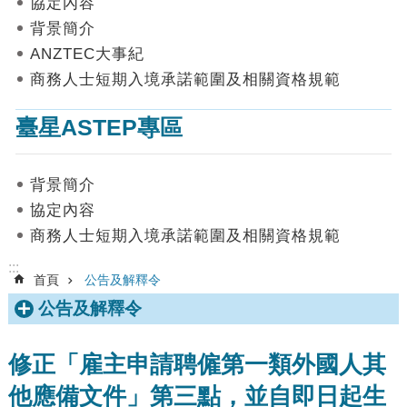
協定內容
數
背景簡介
據
ANZTEC大事紀
首
商務人士短期入境承諾範圍及相關資格規範
頁
臺星ASTEP專區
網
站
導
背景簡介
覽
協定內容
聯
商務人士短期入境承諾範圍及相關資格規範
絡
我
:::
首頁
公告及解釋令
們
公告及解釋令
English
隱
修正「雇主申請聘僱第一類外國人其
私
他應備文件」第三點，並自即日起生
權