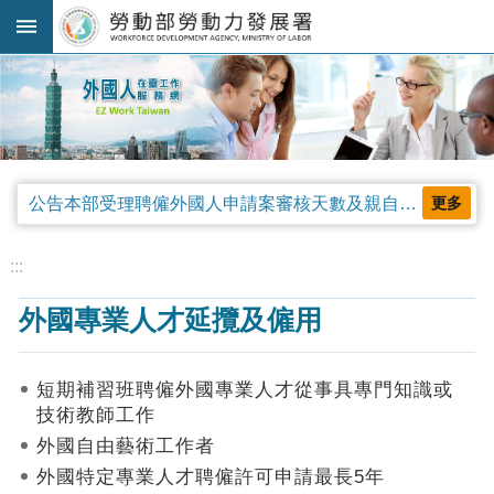
跳到主要內容區塊
:::
進
階
搜
尋
公告本部受理聘僱外國人申請案審核天數及親自領件相關事項，並自中華民國115年4月13日生效。
更多
法
規
:::
公
外國專業人才延攬及僱用
告
及
解
短期補習班聘僱外國專業人才從事具專門知識或
釋
技術教師工作
令
外國自由藝術工作者
審
外國特定專業人才聘僱許可申請最長5年
查