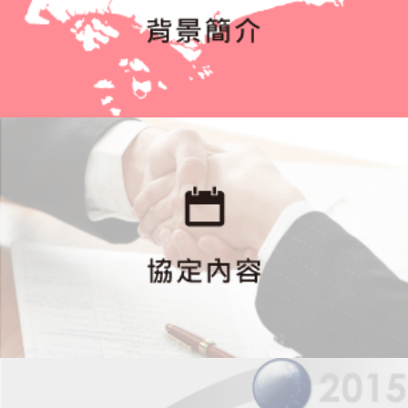
紀
商
務
人
士
短
期
入
境
承
諾
範
圍
及
相
關
資
格
規
範