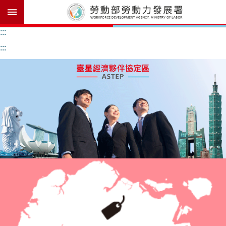
跳到主要內容區塊
進
:::
階
:::
搜
尋
背
景
簡
介
協
定
內
容
ASTEP
大
事