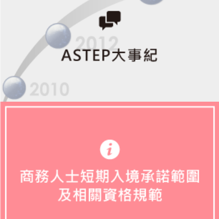
回
首
頁
網
站
導
覽
聯
絡
我
們
English
外
國
人
在
臺