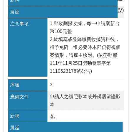
瀆
(V)
1.郵政劃撥收據，每一申請案新台
幣100元整
2.於填寫或登錄繳費收據資料後，
得予免附，惟必要時本部仍得視個
案情形，請雇主檢附。(依勞動部
111年11月25日勞動發事字第
1110523178號公告)
3
申請人之護照影本或外僑居留證影
本
Ｖ