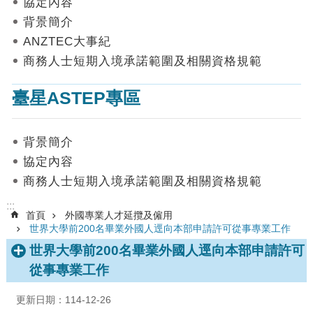
協定內容
數
背景簡介
據
ANZTEC大事紀
首
商務人士短期入境承諾範圍及相關資格規範
頁
臺星ASTEP專區
網
站
導
背景簡介
覽
協定內容
聯
商務人士短期入境承諾範圍及相關資格規範
絡
我
:::
首頁
外國專業人才延攬及僱用
們
世界大學前200名畢業外國人逕向本部申請許可從事專業工作
English
世界大學前200名畢業外國人逕向本部申請許可
從事專業工作
隱
私
更新日期：114-12-26
權