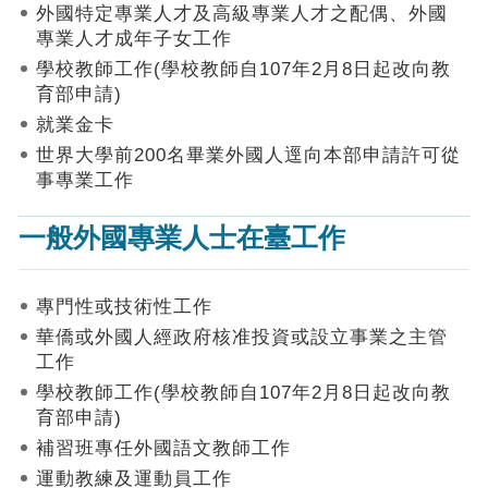
作
外國特定專業人才及高級專業人才之配偶、外國
業
專業人才成年子女工作
手
學校教師工作(學校教師自107年2月8日起改向教
冊
育部申請)
申
就業金卡
請
世界大學前200名畢業外國人逕向本部申請許可從
流
事專業工作
程
及
一般外國專業人士在臺工作
工
作
須
知
專門性或技術性工作
華僑或外國人經政府核准投資或設立事業之主管
會
工作
商
學校教師工作(學校教師自107年2月8日起改向教
機
制
育部申請)
補習班專任外國語文教師工作
申
運動教練及運動員工作
請