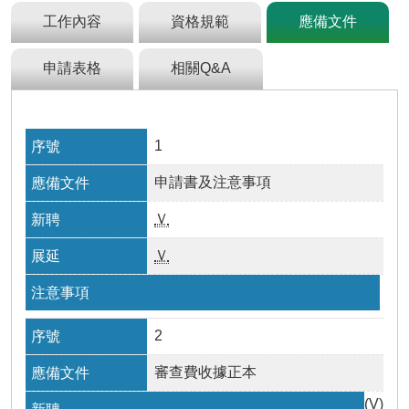
及
工作內容
資格規範
應備文件
資
訊
安
申請表格
相關Q&A
全
政
策
1
政
府
申請書及注意事項
網
站
Ｖ
資
料
Ｖ
開
放
宣
告
2
檢
審查費收據正本
舉
貪
(V)