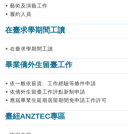
表
藝術及演藝工作
件
履約人員
線
上
在臺求學期間工讀
申
請
在臺求學期間工讀
申
請
畢業僑外生留臺工作
進
度
查
詢
依一般依薪資、工作經驗等條件申請
依僑外生留臺工作評點新制申請
常
應屆畢業生延期居留期間免申請工作許可
見
問
答
臺紐ANZTEC專區
統
計