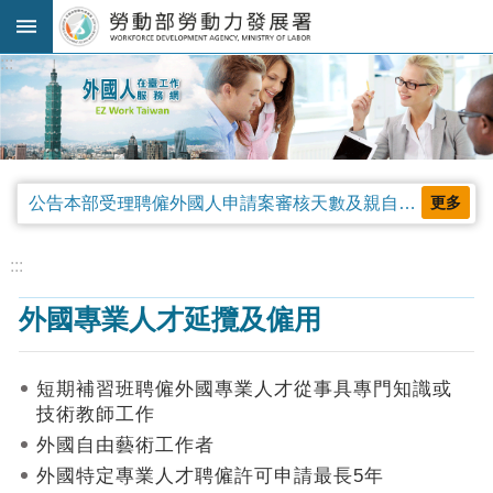
跳到主要內容區塊
:::
進
階
搜
尋
公告本部受理聘僱外國人申請案審核天數及親自領件相關事項，並自中華民國115年4月13日生效。
更多
法
規
:::
公
外國專業人才延攬及僱用
告
及
解
短期補習班聘僱外國專業人才從事具專門知識或
釋
技術教師工作
令
外國自由藝術工作者
審
外國特定專業人才聘僱許可申請最長5年
查