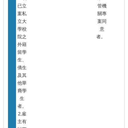
已立
管機
案私
關專
立大
案同
學校
意
院之
者。
外籍
留學
生、
僑生
及其
他華
裔學
生
者。
2.雇
主有