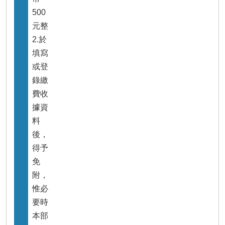
瀆
500
元整
2.於
填寫
或登
錄繳
費收
據資
料
後，
得予
免
附，
惟必
要時
本部