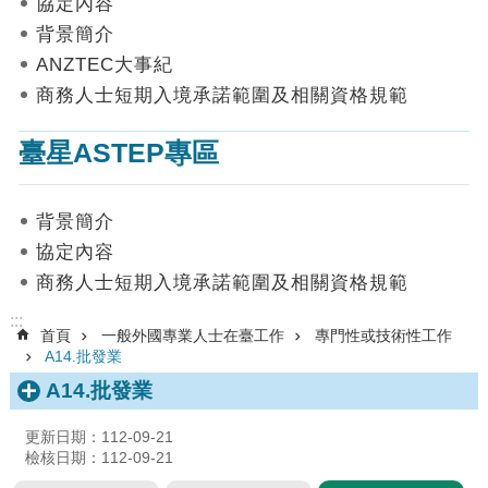
協定內容
數
背景簡介
據
ANZTEC大事紀
首
商務人士短期入境承諾範圍及相關資格規範
頁
臺星ASTEP專區
網
站
導
背景簡介
覽
協定內容
聯
商務人士短期入境承諾範圍及相關資格規範
絡
我
:::
首頁
一般外國專業人士在臺工作
專門性或技術性工作
們
A14.批發業
English
A14.批發業
隱
更新日期：112-09-21
私
檢核日期：112-09-21
權