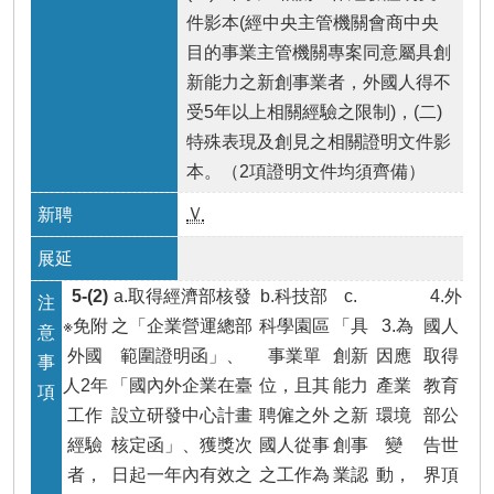
件影本(經中央主管機關會商中央
目的事業主管機關專案同意屬具創
新能力之新創事業者，外國人得不
受5年以上相關經驗之限制)，(二)
特殊表現及創見之相關證明文件影
本。（2項證明文件均須齊備）
Ｖ
5-(2)
a.取得經濟部核發
b.科技部
c.
4.外
※免附
之「企業營運總部
科學園區
「具
3.為
國人
外國
範圍證明函」、
事業單
創新
因應
取得
人2年
「國內外企業在臺
位，且其
能力
產業
教育
工作
設立研發中心計畫
聘僱之外
之新
環境
部公
經驗
核定函」、獲獎次
國人從事
創事
變
告世
者，
日起一年內有效之
之工作為
業認
動，
界頂