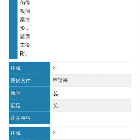
仍得
視個
案情
形，
請雇
主檢
附。
2
申請書
Ｖ
Ｖ
3