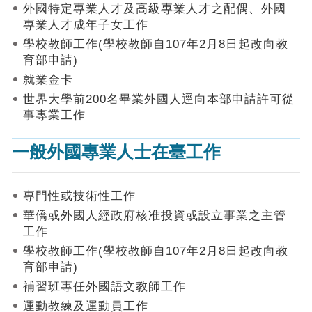
作
外國特定專業人才及高級專業人才之配偶、外國
業
專業人才成年子女工作
手
學校教師工作(學校教師自107年2月8日起改向教
冊
育部申請)
申
就業金卡
請
世界大學前200名畢業外國人逕向本部申請許可從
流
事專業工作
程
及
一般外國專業人士在臺工作
工
作
須
知
專門性或技術性工作
華僑或外國人經政府核准投資或設立事業之主管
會
工作
商
學校教師工作(學校教師自107年2月8日起改向教
機
制
育部申請)
補習班專任外國語文教師工作
申
運動教練及運動員工作
請