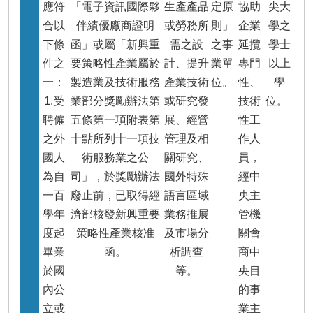
應符
「電子資訊國際夥
生產產品
定原
協助
尖大
合以
伴績優廠商證明
或勞務所
則」
企業
學之
下條
函」或屬「新興重
需之設
之事
延攬
學士
件之
要策略性產業屬於
計、提升
業單
專門
以上
一：
製造業及技術服務
產業技術
位。
性、
學
1.受
業部分獎勵辦法第
或研究發
技術
位。
聘僱
五條第一項附表第
展、經營
性工
之外
十點所列十一項技
管理及相
作人
國人
術服務業之公
關研究、
員，
為自
司」，於獎勵辦法
國外特殊
經中
一百
廢止前，已取得經
語言區域
央主
學年
濟部核發新興重要
業務推展
管機
度起
策略性產業核准
及市場分
關會
畢業
函。
析調查
商中
於國
等。
央目
內公
的事
立或
業主