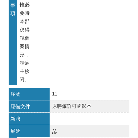
惟必
要時
本部
仍得
視個
案情
形，
請雇
主檢
附。
11
原聘僱許可函影本
Ｖ