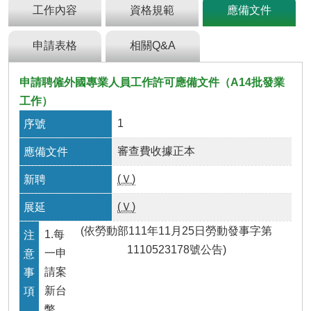
及
工作內容
資格規範
應備文件
資
訊
申請表格
相關Q&A
安
全
政
申請聘僱外國專業人員工作許可應備文件（A14批發業
策
工作）
政
1
府
網
審查費收據正本
站
資
(Ｖ)
料
開
(Ｖ)
放
(依勞動部111年11月25日勞動發事字第
宣
1.每
告
1110523178號公告)
一申
請案
檢
舉
新台
貪
幣