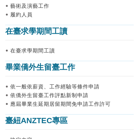
表
藝術及演藝工作
件
履約人員
線
上
在臺求學期間工讀
申
請
在臺求學期間工讀
申
請
畢業僑外生留臺工作
進
度
查
詢
依一般依薪資、工作經驗等條件申請
依僑外生留臺工作評點新制申請
常
應屆畢業生延期居留期間免申請工作許可
見
問
答
臺紐ANZTEC專區
統
計