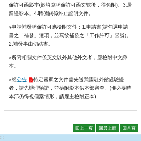
僱許可函影本(於填寫聘僱許可函文號後，得免附)。3.居
留證影本。4.聘僱關係終止證明文件。
※申請補發聘僱許可應檢附文件：1.申請書(請勾選申請
書之「補發」選項，並寫欲補發之「工作許可」函號)。
2.補發事由切結書。
※所附相關文件係英文以外其他外文者，應檢附中文譯
本。
※經
公告
特定國家之文件需先送我國駐外館處驗證
者，請先辦理驗證，並檢附影本供本部審查。(惟必要時
本部仍得視個案情形，請雇主檢附正本)
回上一頁
回最上面
回首頁
:::