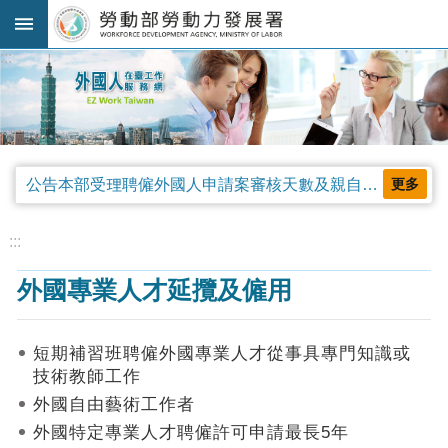
跳到主要內容區塊
:::
進
階
搜
尋
公告本部受理聘僱外國人申請案審核天數及親自領件相關事項，並自中華民國115年4月13日生效。
更多
法
規
:::
公
外國專業人才延攬及僱用
告
及
解
短期補習班聘僱外國專業人才從事具專門知識或
釋
技術教師工作
令
外國自由藝術工作者
審
外國特定專業人才聘僱許可申請最長5年
查