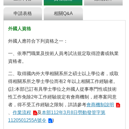
及
資
訊
申請表格
相關Q&A
安
全
外國人資格
政
策
外國人應符合下列資格之一：
政
一、依專門職業及技術人員考試法規定取得證書或執業
府
網
資格者。
站
資
二、取得國內外大學相關系所之碩士以上學位者，或取
料
得相關系所之學士學位而有2 年以上相關工作經驗者。
開
(註:本部已訂有具學士學位之外國人從事專門性或技術
放
宣
性工作免除2年工作經驗規定有會商機制，經專案同意
告
者，得不受工作經驗之限制，詳請參考
會商機制說明
、
作業流程
及
本部112年3月8日勞動發管字第
檢
舉
1120501255A號令
)
貪