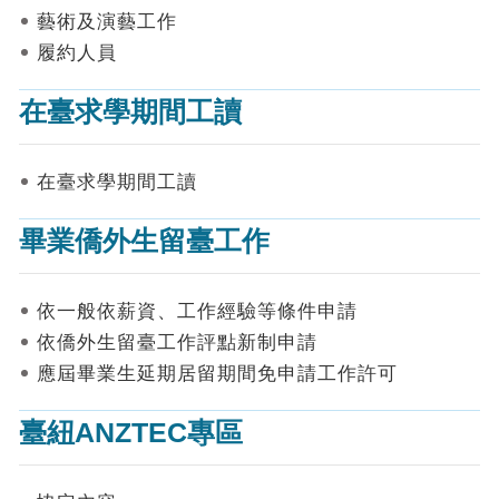
表
藝術及演藝工作
件
履約人員
線
上
在臺求學期間工讀
申
請
在臺求學期間工讀
申
請
畢業僑外生留臺工作
進
度
查
詢
依一般依薪資、工作經驗等條件申請
依僑外生留臺工作評點新制申請
常
應屆畢業生延期居留期間免申請工作許可
見
問
答
臺紐ANZTEC專區
統
計