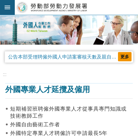
跳到主要內容區塊
:::
進
階
搜
尋
公告本部受理聘僱外國人申請案審核天數及親自領件相關事項，並自中華民國115年4月13日生效。
更多
法
規
:::
公
外國專業人才延攬及僱用
告
及
解
短期補習班聘僱外國專業人才從事具專門知識或
釋
技術教師工作
令
外國自由藝術工作者
審
外國特定專業人才聘僱許可申請最長5年
查