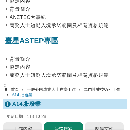
協定內容
數
背景簡介
據
ANZTEC大事紀
首
商務人士短期入境承諾範圍及相關資格規範
頁
臺星ASTEP專區
網
站
導
背景簡介
覽
協定內容
聯
商務人士短期入境承諾範圍及相關資格規範
絡
我
:::
首頁
一般外國專業人士在臺工作
專門性或技術性工作
們
A14.批發業
English
A14.批發業
隱
更新日期：113-10-28
私
權
工作內容
資格規範
應備文件