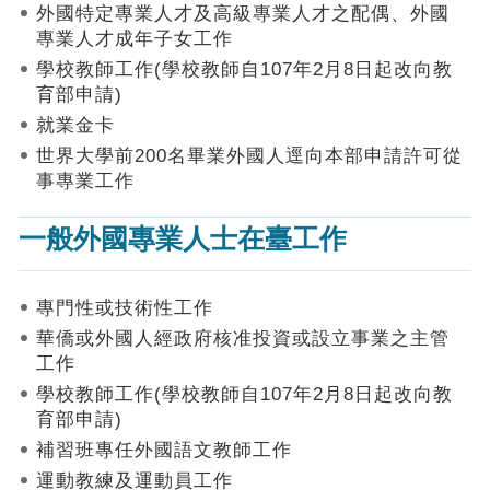
作
外國特定專業人才及高級專業人才之配偶、外國
業
專業人才成年子女工作
手
學校教師工作(學校教師自107年2月8日起改向教
冊
育部申請)
申
就業金卡
請
世界大學前200名畢業外國人逕向本部申請許可從
流
事專業工作
程
及
一般外國專業人士在臺工作
工
作
須
知
專門性或技術性工作
華僑或外國人經政府核准投資或設立事業之主管
會
工作
商
學校教師工作(學校教師自107年2月8日起改向教
機
制
育部申請)
補習班專任外國語文教師工作
申
運動教練及運動員工作
請