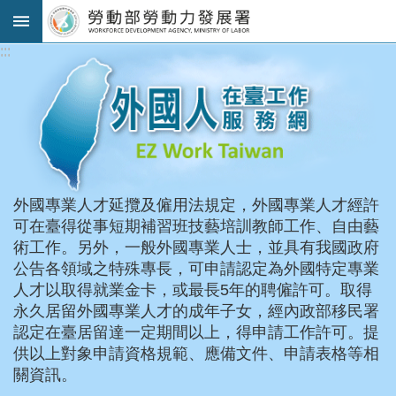
跳到主要內容區塊
:::
:::
進
階
搜
尋
法
外國專業人才延攬及僱用法規定，外國專業人才經許
規
可在臺得從事短期補習班技藝培訓教師工作、自由藝
公
術工作。另外，一般外國專業人士，並具有我國政府
告
公告各領域之特殊專長，可申請認定為外國特定專業
及
人才以取得就業金卡，或最長5年的聘僱許可。取得
解
永久居留外國專業人才的成年子女，經內政部移民署
釋
認定在臺居留達一定期間以上，得申請工作許可。提
令
供以上對象申請資格規範、應備文件、申請表格等相
審
關資訊。
查