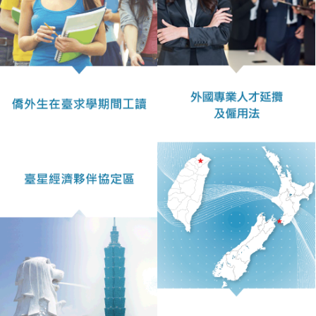
表
件
線
上
申
請
申
請
進
度
查
詢
常
見
問
答
統
計