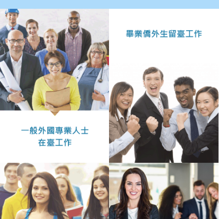
作
業
手
冊
申
請
流
程
及
工
作
須
知
會
商
機
制
申
請