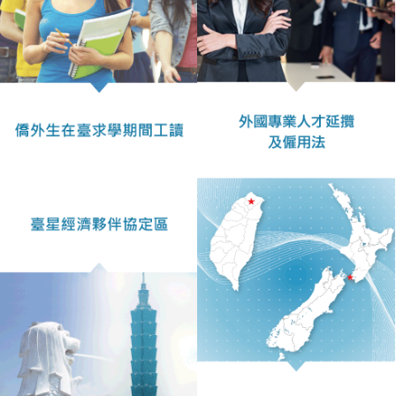
表
件
線
上
申
請
申
請
進
度
查
詢
常
見
問
答
統
計