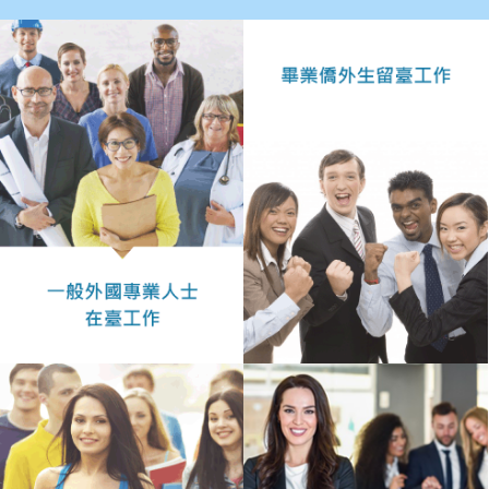
作
業
手
冊
申
請
流
程
及
工
作
須
知
會
商
機
制
申
請