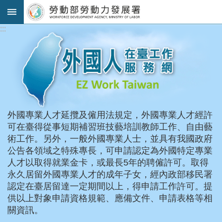
跳到主要內容區塊
:::
:::
進
階
搜
尋
法
外國專業人才延攬及僱用法規定，外國專業人才經許
規
可在臺得從事短期補習班技藝培訓教師工作、自由藝
公
術工作。另外，一般外國專業人士，並具有我國政府
告
公告各領域之特殊專長，可申請認定為外國特定專業
及
人才以取得就業金卡，或最長5年的聘僱許可。取得
解
永久居留外國專業人才的成年子女，經內政部移民署
釋
認定在臺居留達一定期間以上，得申請工作許可。提
令
供以上對象申請資格規範、應備文件、申請表格等相
審
關資訊。
查