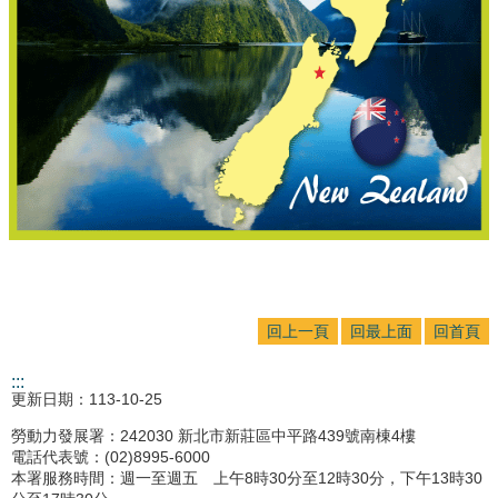
回
首
頁
網
站
導
覽
連
絡
我
們
回上一頁
回最上面
回首頁
English
:::
外
更新日期：113-10-25
國
勞動力發展署：242030 新北市新莊區中平路439號南棟4樓
人
電話代表號：(02)8995-6000
在
本署服務時間：週一至週五 上午8時30分至12時30分，下午13時30
臺