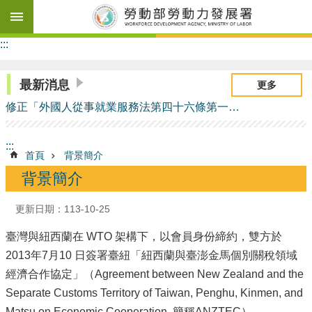
跳到主要內容區塊
進
:::
階
搜
尋
最新消息
更多
修正「外國人從事就業服務法第四十六條第一項第一款至第六款工作資格及審查標準」部分條文
背
:::
首頁
背景簡介
景
簡
背景簡介
介
更新日期：113-10-25
協
定
臺灣與紐西蘭在 WTO 架構下，以會員身份締約，雙方於
內
2013年7月10 日簽署臺紐「紐西蘭與臺澎金馬個別關稅領域
容
經濟合作協定」（Agreement between New Zealand and the
ANZTEC
Separate Customs Territory of Taiwan, Penghu, Kinmen, and
大
事
Matsu on Economic Cooperation, 簡稱ANZTEC）。