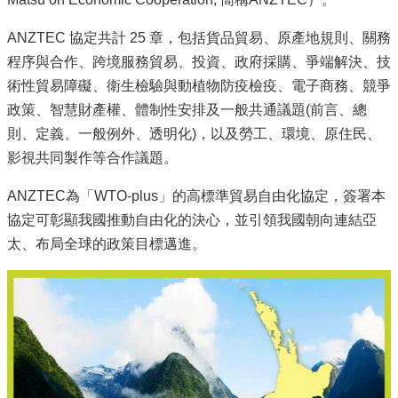
紀
ANZTEC 協定共計 25 章，包括貨品貿易、原產地規則、關務
商
程序與合作、跨境服務貿易、投資、政府採購、爭端解決、技
務
術性貿易障礙、衛生檢驗與動植物防疫檢疫、電子商務、競爭
人
士
政策、智慧財產權、體制性安排及一般共通議題(前言、總
短
則、定義、一般例外、透明化)，以及勞工、環境、原住民、
期
影視共同製作等合作議題。
入
境
ANZTEC為「WTO-plus」的高標準貿易自由化協定，簽署本
承
諾
協定可彰顯我國推動自由化的決心，並引領我國朝向連結亞
範
太、布局全球的政策目標邁進。
圍
及
相
關
資
格
規
範