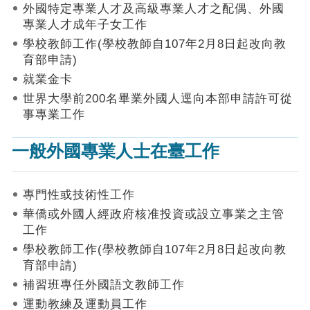
作
外國特定專業人才及高級專業人才之配偶、外國
業
專業人才成年子女工作
手
學校教師工作(學校教師自107年2月8日起改向教
冊
育部申請)
申
就業金卡
請
世界大學前200名畢業外國人逕向本部申請許可從
流
事專業工作
程
及
一般外國專業人士在臺工作
工
作
須
知
專門性或技術性工作
華僑或外國人經政府核准投資或設立事業之主管
會
工作
商
學校教師工作(學校教師自107年2月8日起改向教
機
制
育部申請)
補習班專任外國語文教師工作
申
運動教練及運動員工作
請