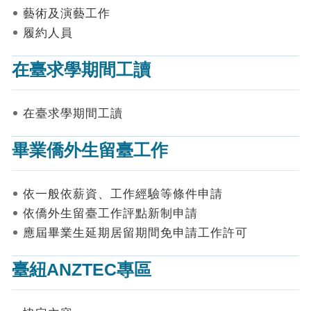
表
藝術及演藝工作
件
履約人員
線
上
在臺求學期間工讀
申
請
在臺求學期間工讀
申
請
畢業僑外生留臺工作
進
度
查
詢
依一般依薪資、工作經驗等條件申請
依僑外生留臺工作評點新制申請
常
應屆畢業生延期居留期間免申請工作許可
見
問
答
臺紐ANZTEC專區
統
計