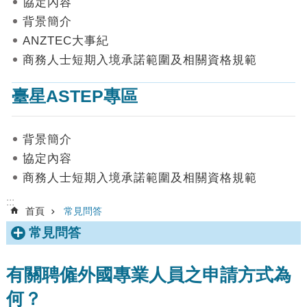
協定內容
數
背景簡介
據
ANZTEC大事紀
首
商務人士短期入境承諾範圍及相關資格規範
頁
臺星ASTEP專區
網
站
導
背景簡介
覽
協定內容
聯
商務人士短期入境承諾範圍及相關資格規範
絡
我
:::
首頁
常見問答
們
常見問答
English
隱
有關聘僱外國專業人員之申請方式為
私
何？
權