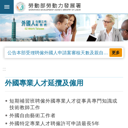
跳到主要內容區塊
:::
進
階
搜
尋
公告本部受理聘僱外國人申請案審核天數及親自領件相關事項，並自中華民國115年4月13日生效。
更多
法
規
:::
公
外國專業人才延攬及僱用
告
及
解
短期補習班聘僱外國專業人才從事具專門知識或
釋
技術教師工作
令
外國自由藝術工作者
審
外國特定專業人才聘僱許可申請最長5年
查