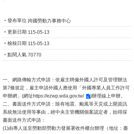
及
資
訊
安
發布單位
跨國勞動力事務中心
全
更新日期
115-05-13
政
策
檢核日期
115-05-13
政
點閱人氣
70770
府
網
站
資
一、網路傳輸方式申請：依雇主聘僱外國人許可及管理辦法
料
第7條規定，雇主申請外國人應使用「外國專業人員工作許可
開
放
申辦網」(網址
https://ezwp.wda.gov.tw/
)辦理線上申辦。
宣
二、書面送件方式申請：除有地震、颱風等天災或上開資訊
告
系統無法使用等事由，經中央主管機關個案認定者，始得採
檢
書面送件方式申請：
舉
(1)由專人送至勞動部勞動力發展署收件櫃台辦理（地址：臺
貪