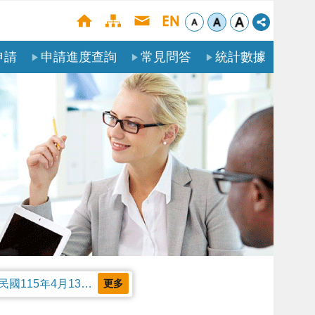
申請
申請進度查詢
常見問答
統計數據
公告本部受理聘僱外國人申請案審核天數及親自領件相關事項，並自中華民國115年4月13日生效。
更多