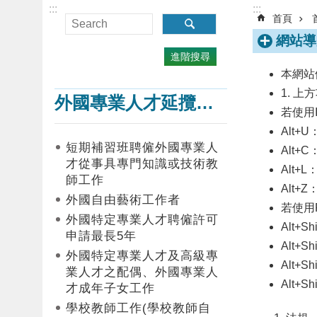
:::
:::
首頁
網站導
進階搜尋
本網站
1. 
外國專業人才延攬及僱用
若使用I
Alt
短期補習班聘僱外國專業人
Alt
才從事具專門知識或技術教
Alt+
師工作
Alt
外國自由藝術工作者
若使用F
外國特定專業人才聘僱許可
Alt
申請最長5年
Alt+
外國特定專業人才及高級專
Alt+
業人才之配偶、外國專業人
Alt+
才成年子女工作
學校教師工作(學校教師自