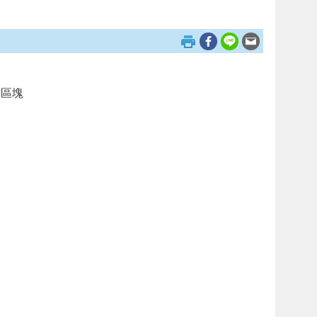
結區塊
：