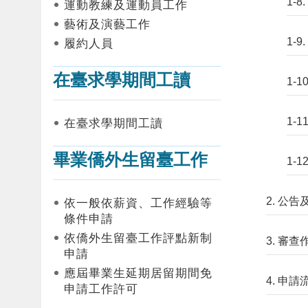
1-
運動教練及運動員工作
藝術及演藝工作
1-
履約人員
在臺求學期間工讀
1-
1-
在臺求學期間工讀
畢業僑外生留臺工作
1-
2. 公
依一般依薪資、工作經驗等
條件申請
依僑外生留臺工作評點新制
3. 審
申請
應屆畢業生延期居留期間免
4. 申
申請工作許可