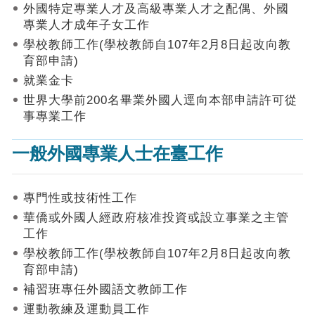
作
外國特定專業人才及高級專業人才之配偶、外國
業
專業人才成年子女工作
手
學校教師工作(學校教師自107年2月8日起改向教
冊
育部申請)
申
就業金卡
請
世界大學前200名畢業外國人逕向本部申請許可從
流
事專業工作
程
及
一般外國專業人士在臺工作
工
作
須
知
專門性或技術性工作
華僑或外國人經政府核准投資或設立事業之主管
會
工作
商
學校教師工作(學校教師自107年2月8日起改向教
機
制
育部申請)
補習班專任外國語文教師工作
申
運動教練及運動員工作
請