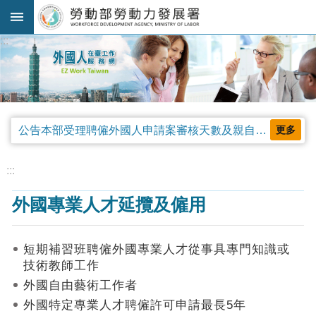
跳到主要內容區塊
:::
進
階
搜
尋
公告本部受理聘僱外國人申請案審核天數及親自領件相關事項，並自中華民國115年4月13日生效。
更多
法
規
:::
公
外國專業人才延攬及僱用
告
及
解
短期補習班聘僱外國專業人才從事具專門知識或
釋
技術教師工作
令
外國自由藝術工作者
審
外國特定專業人才聘僱許可申請最長5年
查