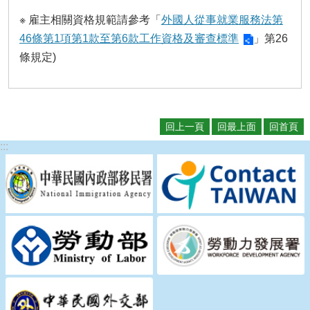
瀆
※ 雇主相關資格規範請參考「
外國人從事就業服務法第
46條第1項第1款至第6款工作資格及審查標準
」第26
條規定)
回上一頁
回最上面
回首頁
:::