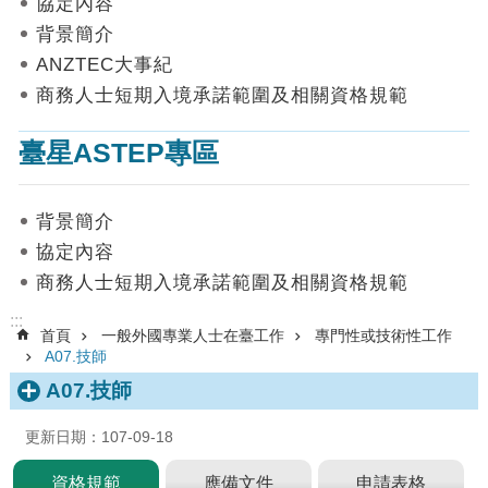
協定內容
數
背景簡介
據
ANZTEC大事紀
首
商務人士短期入境承諾範圍及相關資格規範
頁
臺星ASTEP專區
網
站
導
背景簡介
覽
協定內容
聯
商務人士短期入境承諾範圍及相關資格規範
絡
我
:::
首頁
一般外國專業人士在臺工作
專門性或技術性工作
們
A07.技師
English
A07.技師
隱
更新日期：107-09-18
私
權
資格規範
應備文件
申請表格