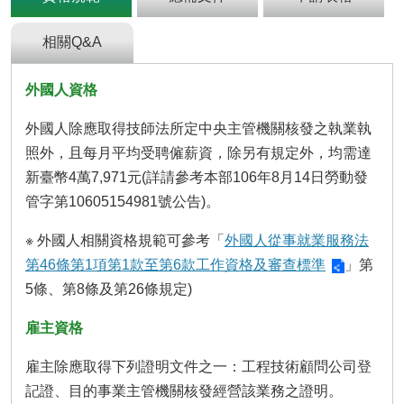
及
資
訊
相關Q&A
安
全
外國人資格
政
策
外國人除應取得技師法所定中央主管機關核發之執業執
政
照外，且每月平均受聘僱薪資，除另有規定外，均需達
府
新臺幣4萬7,971元(詳請參考本部106年8月14日勞動發
網
管字第10605154981號公告)。
站
資
※ 外國人相關資格規範可參考「
外國人從事就業服務法
料
第46條第1項第1款至第6款工作資格及審查標準
」第
開
放
5條、第8條及第26條規定)
宣
告
雇主資格
檢
雇主除應取得下列證明文件之一：工程技術顧問公司登
舉
記證、目的事業主管機關核發經營該業務之證明。
貪