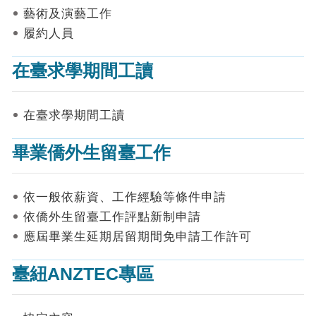
表
藝術及演藝工作
件
履約人員
線
上
在臺求學期間工讀
申
請
在臺求學期間工讀
申
請
畢業僑外生留臺工作
進
度
查
詢
依一般依薪資、工作經驗等條件申請
依僑外生留臺工作評點新制申請
常
應屆畢業生延期居留期間免申請工作許可
見
問
答
臺紐ANZTEC專區
統
計