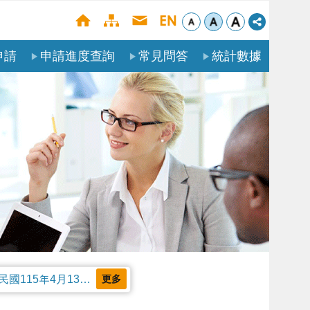
申請
申請進度查詢
常見問答
統計數據
公告本部受理聘僱外國人申請案審核天數及親自領件相關事項，並自中華民國115年4月13日生效。
更多