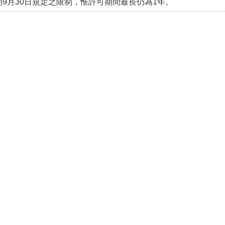
9月30日規定之限制，惟許可期間最長仍為1年。