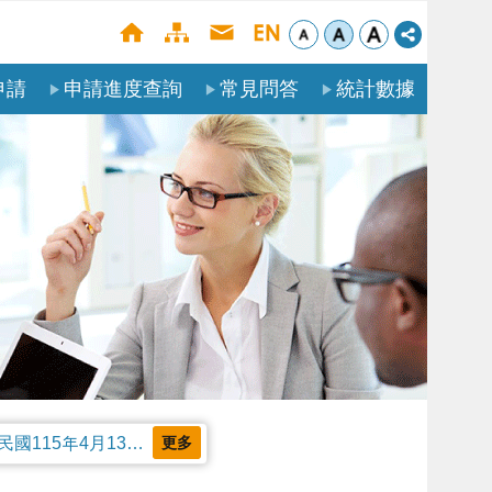
申請
申請進度查詢
常見問答
統計數據
公告本部受理聘僱外國人申請案審核天數及親自領件相關事項，並自中華民國115年4月13日生效。
更多