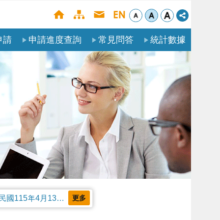
申請
申請進度查詢
常見問答
統計數據
公告本部受理聘僱外國人申請案審核天數及親自領件相關事項，並自中華民國115年4月13日生效。
更多