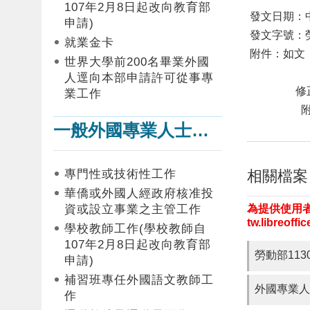
107年2月8日起改向教育部
發文日期：中
申請)
發文字號：勞
就業金卡
附件：如文
世界大學前200名畢業外國
人逕向本部申請許可從事專
修
業工作
附
一般外國專業人士在臺工作
部 
相關檔案
專門性或技術性工作
華僑或外國人經政府核准投
為提供使用者
資或設立事業之主管工作
tw.libreof
學校教師工作(學校教師自
107年2月8日起改向教育部
勞動部113
申請)
補習班專任外國語文教師工
外國專業人
作