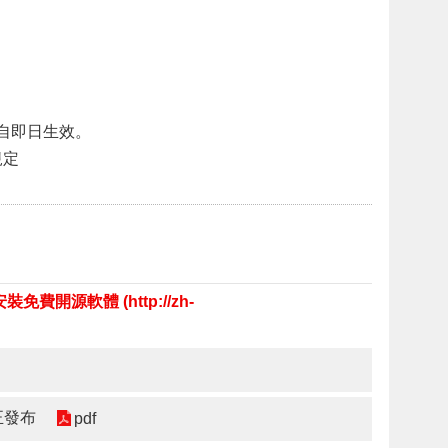
自即日生效。
規定
源軟體 (http://zh-
正發布
pdf