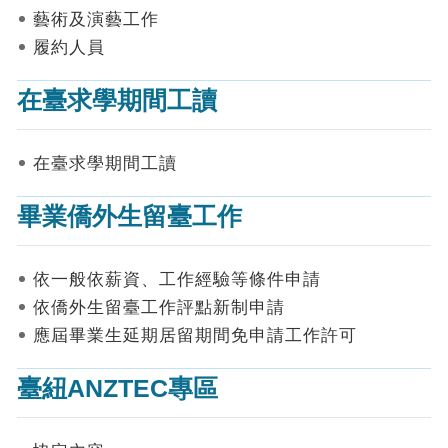
表
藝術及演藝工作
件
履約人員
線
上
在臺求學期間工讀
申
請
在臺求學期間工讀
申
請
畢業僑外生留臺工作
進
度
查
詢
依一般依薪資、工作經驗等條件申請
依僑外生留臺工作評點新制申請
常
應屆畢業生延期居留期間免申請工作許可
見
問
答
臺紐ANZTEC專區
統
計