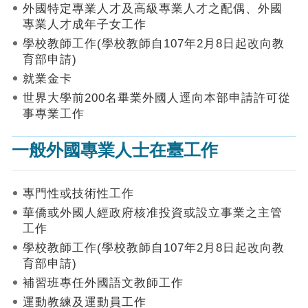
作
外國特定專業人才及高級專業人才之配偶、外國
業
專業人才成年子女工作
手
學校教師工作(學校教師自107年2月8日起改向教
冊
育部申請)
申
就業金卡
請
世界大學前200名畢業外國人逕向本部申請許可從
流
事專業工作
程
及
一般外國專業人士在臺工作
工
作
須
知
專門性或技術性工作
華僑或外國人經政府核准投資或設立事業之主管
會
工作
商
學校教師工作(學校教師自107年2月8日起改向教
機
制
育部申請)
補習班專任外國語文教師工作
申
運動教練及運動員工作
請