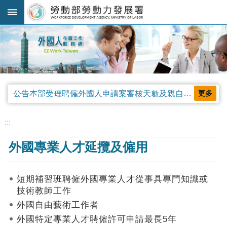
跳到主要內容區塊
:::
進
階
搜
尋
公告本部受理聘僱外國人申請案審核天數及親自領件相關事項，並自中華民國115年4月13日生效。
更多
法
規
:::
公
外國專業人才延攬及僱用
告
及
解
短期補習班聘僱外國專業人才從事具專門知識或
釋
技術教師工作
令
外國自由藝術工作者
審
外國特定專業人才聘僱許可申請最長5年
查