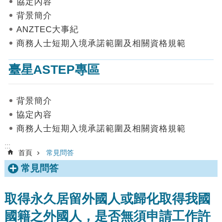
協定內容
數
背景簡介
據
ANZTEC大事紀
首
商務人士短期入境承諾範圍及相關資格規範
頁
臺星ASTEP專區
網
站
導
背景簡介
覽
協定內容
聯
商務人士短期入境承諾範圍及相關資格規範
絡
我
:::
首頁
常見問答
們
常見問答
English
隱
取得永久居留外國人或歸化取得我國
私
國籍之外國人，是否無須申請工作許
權