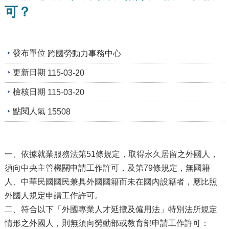
及
可？
資
訊
安
全
發布單位
跨國勞動力事務中心
政
策
更新日期
115-03-20
政
檢核日期
115-03-20
府
網
點閱人氣
15508
站
資
料
開
一、依據就業服務法第51條規定，取得永久居留之外國人，
放
須向中央主管機關申請工作許可，及第79條規定，無國籍
宣
人、中華民國國民兼具外國國籍而未在國內設籍者，應比照
告
外國人規定申請工作許可。
檢
二、符合以下「外國專業人才延攬及僱用法」特別法所規定
舉
情形之外國人，則無須向勞動部或教育部申請工作許可：
貪