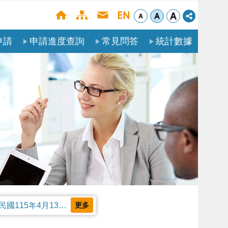
申請
申請進度查詢
常見問答
統計數據
公告本部受理聘僱外國人申請案審核天數及親自領件相關事項，並自中華民國115年4月13日生效。
更多