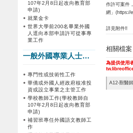
107年2月8日起改向教育部
作許可案件
申請)
網」(
https:/
就業金卡
世界大學前200名畢業外國
詳見附件!!
人逕向本部申請許可從事專
業工作
相關檔案
一般外國專業人士在臺工作
為提供使用者
tw.libreof
專門性或技術性工作
華僑或外國人經政府核准投
A12-獸
資或設立事業之主管工作
學校教師工作(學校教師自
107年2月8日起改向教育部
申請)
補習班專任外國語文教師工
作