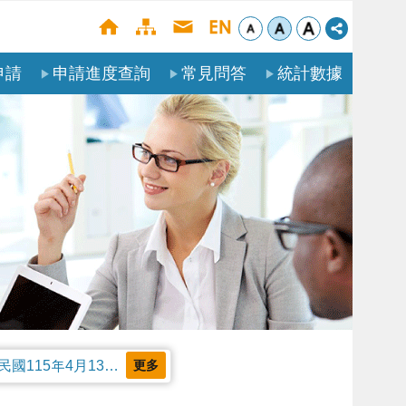
申請
申請進度查詢
常見問答
統計數據
公告本部受理聘僱外國人申請案審核天數及親自領件相關事項，並自中華民國115年4月13日生效。
更多