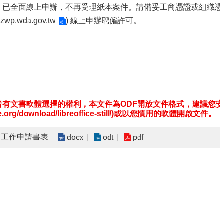
，已全面線上申辦，不再受理紙本案件。請備妥工商憑證或組織
/ezwp.wda.gov.tw
) 線上申辦聘僱許可。
有文書軟體選擇的權利，本文件為ODF開放文件格式，建議您安裝免費開
fice.org/download/libreoffice-still/)或以您慣用的軟體開啟文件。
醫師工作申請書表
docx
odt
pdf