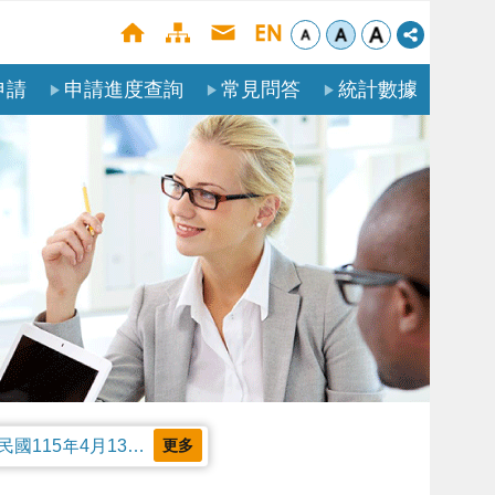
申請
申請進度查詢
常見問答
統計數據
公告本部受理聘僱外國人申請案審核天數及親自領件相關事項，並自中華民國115年4月13日生效。
更多