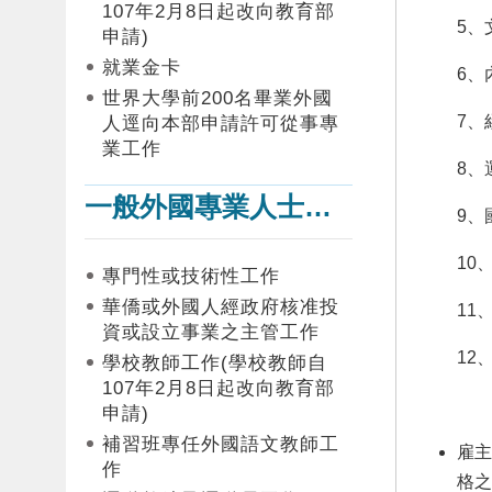
107年2月8日起改向教育部
5、
申請)
就業金卡
6、
世界大學前200名畢業外國
7、
人逕向本部申請許可從事專
業工作
8、
一般外國專業人士在臺工作
9、
10
專門性或技術性工作
華僑或外國人經政府核准投
11
資或設立事業之主管工作
12
學校教師工作(學校教師自
107年2月8日起改向教育部
申請)
補習班專任外國語文教師工
雇主
作
格之