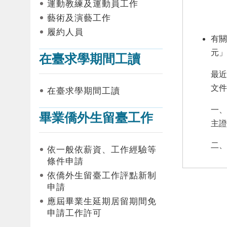
運動教練及運動員工作
藝術及演藝工作
履約人員
有關
元」
在臺求學期間工讀
最近
文件
在臺求學期間工讀
一、
畢業僑外生留臺工作
主證
二、
依一般依薪資、工作經驗等
條件申請
依僑外生留臺工作評點新制
申請
應屆畢業生延期居留期間免
申請工作許可