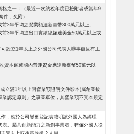
資格之一：（最近一次納稅年度已檢附者或當年9
請案件，免附）
或前3年平均之營業額達新臺幣300萬元以上。
年或前3年平均進出口實績總額達美金50萬元以上或
。
許可設立1年以上之外國公司代表人辦事處且有工
實收資本額或國內營運資金應達新臺幣50萬元以
成立滿1年以上附營業額證明文件影本(屬創業拔
事業認定原則」之事業單位，其營業額不受本規定
工作，應於公司變更登記表載明該外國人為經理
代表。屬具創新能力之新創事業者，聘僱外國人從
副主管以上或相當等級之人員。