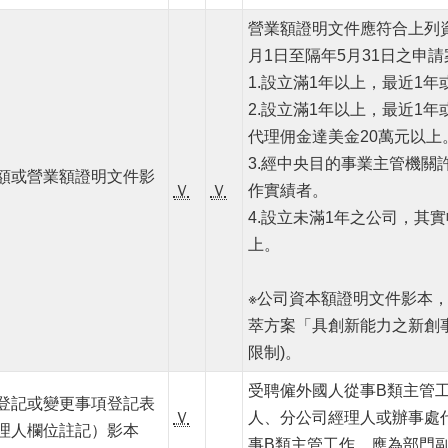
營業額證明文件應符合上列
月1日至隔年5月31日之申
1.設立滿1年以上，最近1年
2.設立滿1年以上，最近1
代理佣金達美金20萬元以上
3.經中央目的事業主管機關
額或營業額證明文件影
Ｖ
Ｖ
作實績者。
4.設立未滿1年之公司，其
上。
※公司資本額證明文件影本，
萃方案「具創新能力之新創
限制)。
受聘僱外國人從事B類主管
登記或變更事項登記表
Ｖ
人、分公司經理人或辦事處
理人欄位註記）影本
事B類主管工作，應為部門