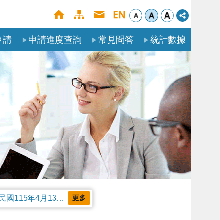
申請
申請進度查詢
常見問答
統計數據
公告本部受理聘僱外國人申請案審核天數及親自領件相關事項，並自中華民國115年4月13日生效。
更多