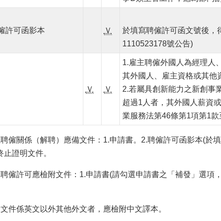
僱許可函影本
Ｖ
於填寫聘僱許可函文號後，得
1110523178號公告)
1.雇主聘僱外國人為經理人
其外國人、雇主資格或其他
Ｖ
Ｖ
2.若屬具創新能力之新創
超過1人者，其外國人薪資
業服務法第46條第1項第1
聘僱關係（解聘）應備文件：1.申請書。2.聘僱許可函影本(於填
終止證明文件。
發聘僱許可應檢附文件：1.申請書(請勾選申請書之「補發」選項，
關文件係英文以外其他外文者，應檢附中文譯本。