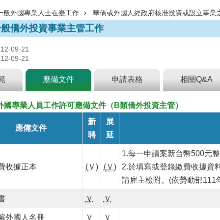
一般外國專業人士在臺工作
華僑或外國人經政府核准投資或設立事業
.一般僑外投資事業主管工作
-09-21
-09-21
範
應備文件
申請表格
相關Q&A
外國專業人員工作許可應備文件（B類僑外投資主管）
新
展
應備文件
聘
延
1.每一申請案新台幣500元整
費收據正本
(Ｖ)
(Ｖ)
2.於填寫或登錄繳費收據
請雇主檢附。
(依勞動部111
書
Ｖ
Ｖ
僱外國人名冊
Ｖ
Ｖ