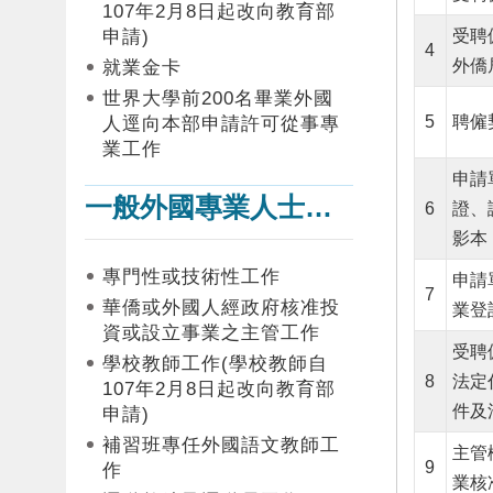
107年2月8日起改向教育部
申請)
受聘
4
外僑
就業金卡
世界大學前200名畢業外國
5
聘僱
人逕向本部申請許可從事專
業工作
申請
一般外國專業人士在臺工作
6
證、
影本
專門性或技術性工作
申請
7
華僑或外國人經政府核准投
業登
資或設立事業之主管工作
受聘
學校教師工作(學校教師自
8
法定
107年2月8日起改向教育部
件及
申請)
補習班專任外國語文教師工
主管
9
作
業核