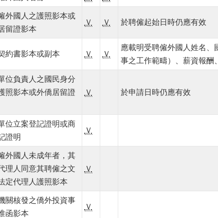
僱外國人之護照影本或
Ｖ
Ｖ
於聘僱起始日時仍應有效
居留證影本
應載明受聘僱外國人姓名、
契約書影本或副本
Ｖ
Ｖ
事之工作範疇）、薪資報酬
單位負責人之國民身分
護照影本或外僑居留證
Ｖ
於申請日時仍應有效
單位立案登記證明或商
Ｖ
記證明
僱外國人未成年者，其
代理人同意其聘僱之文
Ｖ
法定代理人護照影本
機關核發之僑外投資事
Ｖ
准函影本