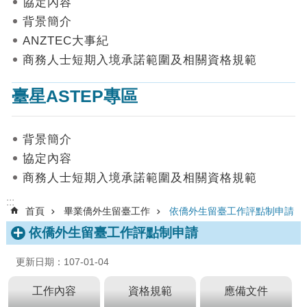
協定內容
數
背景簡介
據
ANZTEC大事紀
首
商務人士短期入境承諾範圍及相關資格規範
頁
臺星ASTEP專區
網
站
導
背景簡介
覽
協定內容
聯
商務人士短期入境承諾範圍及相關資格規範
絡
我
:::
首頁
畢業僑外生留臺工作
依僑外生留臺工作評點制申請
們
依僑外生留臺工作評點制申請
English
更新日期：107-01-04
隱
私
工作內容
資格規範
應備文件
權