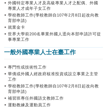
作
外國特定專業人才及高級專業人才之配偶、外國
業
專業人才成年子女工作
手
學校教師工作(學校教師自107年2月8日起改向教
冊
育部申請)
申
就業金卡
請
世界大學前200名畢業外國人逕向本部申請許可從
流
事專業工作
程
及
一般外國專業人士在臺工作
工
作
須
知
專門性或技術性工作
華僑或外國人經政府核准投資或設立事業之主管
會
工作
商
學校教師工作(學校教師自107年2月8日起改向教
機
制
育部申請)
補習班專任外國語文教師工作
申
運動教練及運動員工作
請