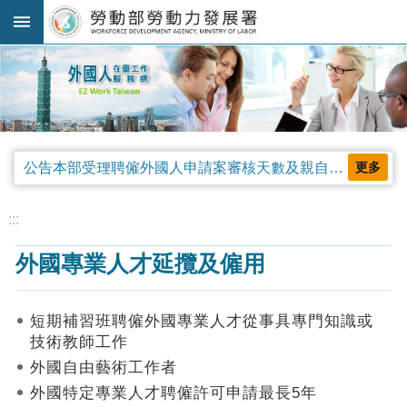
跳到主要內容區塊
:::
進
階
搜
尋
公告本部受理聘僱外國人申請案審核天數及親自領件相關事項，並自中華民國115年4月13日生效。
更多
法
規
:::
公
外國專業人才延攬及僱用
告
及
解
短期補習班聘僱外國專業人才從事具專門知識或
釋
技術教師工作
令
外國自由藝術工作者
審
外國特定專業人才聘僱許可申請最長5年
查