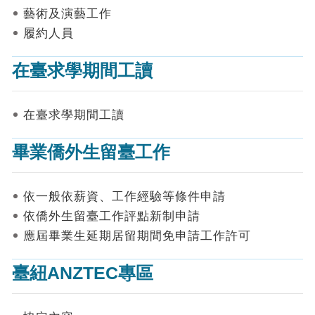
表
藝術及演藝工作
件
履約人員
線
上
在臺求學期間工讀
申
請
在臺求學期間工讀
申
請
畢業僑外生留臺工作
進
度
查
詢
依一般依薪資、工作經驗等條件申請
依僑外生留臺工作評點新制申請
常
應屆畢業生延期居留期間免申請工作許可
見
問
答
臺紐ANZTEC專區
統
計