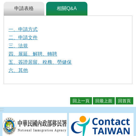
及
資
申請表格
相關Q&A
訊
安
全
一、申請方式
政
二、申請文件
策
三、法規
政
四、展延、解聘、轉聘
府
五、簽證居留、稅務、勞健保
網
站
六、其他
資
料
開
放
回上一頁
回最上面
回首頁
宣
告
:::
檢
舉
貪