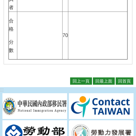
者
合
格
70
分
數
回上一頁
回最上面
回首頁
:::