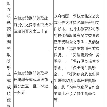
8.
在
校
政府機關、學校之核定公文
在校就讀期間領取政
就
或公告之獲獎名單等證明文
府提供之獎學金或成
20
讀
件影本。包括由教育部每學
績達前百分之三十者
期
年提供領取國家發展委員會
間
產學獎助金之學生，及僑務
領
委員會「應屆畢業僑生委員
取
長獎」、「受理捐贈僑生獎
獎
學金」、「學行優良僑生獎
學
學金」、「傑出僑生獎學
在校就讀期間領取學
金
金」、「獎勵頂尖及傑出僑
校獎學金或成績達前
或
生來臺就讀大學校院獎學
5
百分之五十且GPA達
成
金」及「四年制產學合作企
三分者
績
業學士班頂尖僑生獎學金」
優
等。
異