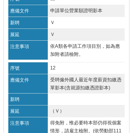
申請單位營業額證明影本
Ｖ
Ｖ
依A類各申請工作項目別，如為應
加附者請檢附。
12
受聘僱外國人最近年度薪資扣繳憑
單影本(含就源扣繳憑證影本)
（Ｖ）
得免附，惟必要時本部仍得視個案
情形，請雇主檢附。(依勞動部111