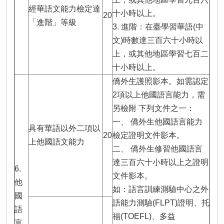
經華語文能力檢定達
十小時以上。
20
「進階」等級
3. 進階：在臺學習華語(中
文)時數達三百六十小時以
上，或其他地區學習七百二
十小時以上。
僑外生護照影本。如需認定
2項以上他國語言能力，需
另檢附 下列文件之一：
一、 僑外生他國語言能力
具有華語以外二項以
20
檢定證明文件影本。
上他國語文能力
二、 僑外生修習他國語言
達三百六十小時以上之證明
6.
文件影本。
他
如：語言訓練測驗中心之外
國
語能力測驗(FLPT)證明、托
語
福(TOEFL)、多益
言