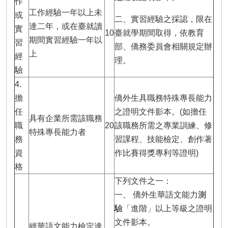
作
工作經驗一年以上未
或
二、實習經驗之採認，限在
達二年，或在臺就讀
實
10
臺就學期間取得，依教育
期間實習經驗一年以
習
部、僑務委員會相關規定辦
上
經
理。
驗
4.
擔
僑外生具職務特殊專長能力
任
之證明文件影本。(如擔任
具有企業所需該職務
職
20
該職務所需之專業訓練、修
特殊專長能力者
務
習課程、技能檢定、創作著
資
作比賽得獎專利等證明)
格
下列文件之一：
一、 僑外生華語文能力
測
驗
「進階」以上等級之證明
文件影本。
經華語文能力檢定達