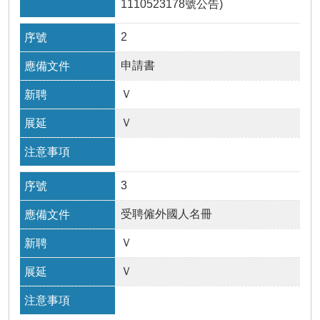
1110523178號公告)
瀆
2
申請書
Ｖ
Ｖ
3
受聘僱外國人名冊
Ｖ
Ｖ