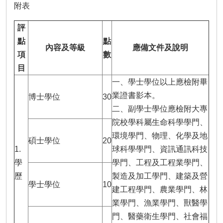
附表
評
點
點
內容及等級
應備文件及說明
項
數
目
一、學士學位以上應檢附畢
業證書影本。
博士學位
30
二、副學士學位應檢附大專
院校學科屬生命科學學門、
環境學門、物理、化學及地
碩士學位
20
1.
球科學學門、資訊通訊科技
學
學門、工程及工程業學門、
歷
製造及加工學門、建築及營
學士學位
10
建工程學門、農業學門、林
業學門、漁業學門、獸醫學
門、醫藥衛生學門、社會福