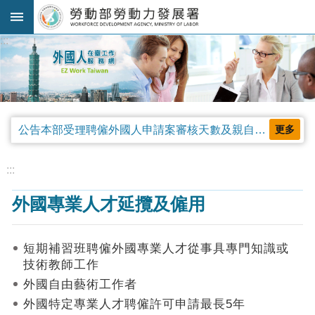
跳到主要內容區塊
:::
進
階
搜
尋
公告本部受理聘僱外國人申請案審核天數及親自領件相關事項，並自中華民國115年4月13日生效。
更多
法
規
:::
公
外國專業人才延攬及僱用
告
及
解
短期補習班聘僱外國專業人才從事具專門知識或
釋
技術教師工作
令
外國自由藝術工作者
審
外國特定專業人才聘僱許可申請最長5年
查