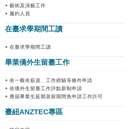
表
藝術及演藝工作
件
履約人員
線
上
在臺求學期間工讀
申
請
在臺求學期間工讀
申
請
畢業僑外生留臺工作
進
度
查
詢
依一般依薪資、工作經驗等條件申請
依僑外生留臺工作評點新制申請
常
應屆畢業生延期居留期間免申請工作許可
見
問
答
臺紐ANZTEC專區
統
計