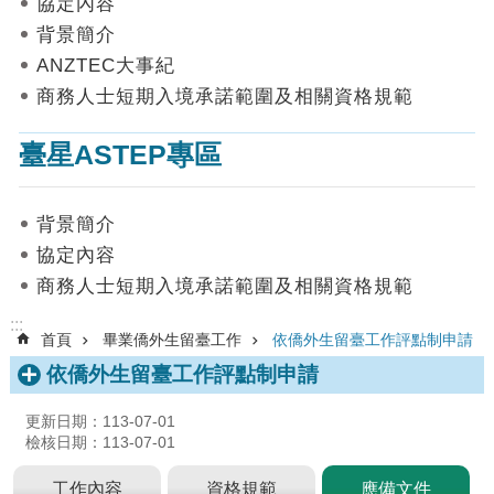
協定內容
數
背景簡介
據
ANZTEC大事紀
首
商務人士短期入境承諾範圍及相關資格規範
頁
臺星ASTEP專區
網
站
導
背景簡介
覽
協定內容
聯
商務人士短期入境承諾範圍及相關資格規範
絡
我
:::
首頁
畢業僑外生留臺工作
依僑外生留臺工作評點制申請
們
依僑外生留臺工作評點制申請
English
更新日期：113-07-01
隱
檢核日期：113-07-01
私
權
工作內容
資格規範
應備文件