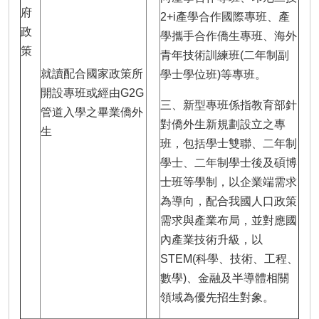
府
2+i產學合作國際專班、產
政
學攜手合作僑生專班、海外
策
青年技術訓練班(二年制副
就讀配合國家政策所
學士學位班)等專班。
開設專班或經由G2G
三、新型專班係指教育部針
管道入學之畢業僑外
對僑外生新規劃設立之專
生
班，包括學士雙聯、二年制
學士、二年制學士後及碩博
士班等學制，以企業端需求
為導向，配合我國人口政策
需求與產業布局，並對應國
內產業技術升級，以
STEM(科學、技術、工程、
數學)、金融及半導體相關
領域為優先招生對象。