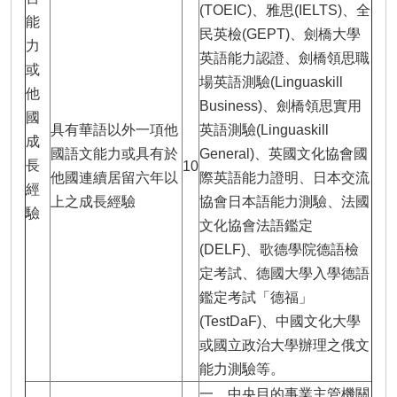
(TOEIC)、雅思(IELTS)、全
能
民英檢(GEPT)、劍橋大學
力
英語能力認證、劍橋領思職
或
場英語測驗(Linguaskill
他
Business)、劍橋領思實用
國
具有華語以外一項他
英語測驗(Linguaskill
成
國語文能力或具有於
General)、英國文化協會國
長
10
他國連續居留六年以
際英語能力證明、日本交流
經
上之成長經驗
協會日本語能力測驗、法國
驗
文化協會法語鑑定
(DELF)、歌德學院德語檢
定考試、德國大學入學德語
鑑定考試「德福」
(TestDaF)、中國文化大學
或國立政治大學辦理之俄文
能力測驗等。
一、中央目的事業主管機關