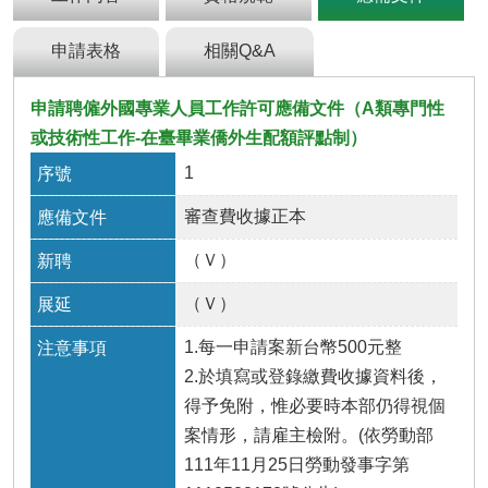
及
資
訊
申請表格
相關Q&A
安
全
申請聘僱外國專業人員工作許可應備文件（A類專門性
政
或技術性工作-在臺畢業僑外生配額評點制）
策
1
政
府
審查費收據正本
網
站
（Ｖ）
資
料
（Ｖ）
開
放
1.每一申請案新台幣500元整
宣
2.於填寫或登錄繳費收據資料後，
告
得予免附，惟必要時本部仍得視個
檢
案情形，請雇主檢附。(依勞動部
舉
111年11月25日勞動發事字第
貪