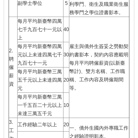
副學士學位
5
利學門、衛生及職業衛生服
務學門之學位證書影本。
每月平均新臺幣四萬
七千九百七十一元以
40
上
每月平均新臺幣四萬
雇主與僑外生簽妥之勞動契
2.
元以上未達四萬七千
30
約書影本，契約內容應載明
聘
九百七十一元
每月平均聘僱薪資(以新臺
僱
幣計)、雙方名稱、工作職
每月平均新臺幣三萬
薪
稱、工作內容及聘僱期間
五千元以上未達四萬
20
資
等。
元
每月平均新臺幣三萬
一千五百二十元以上
10
未達三萬五千元
3.
工作經驗二年以上
20
一、僑外生國內外專職工作
工
之經驗證明影本。