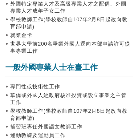
作
外國特定專業人才及高級專業人才之配偶、外國
業
專業人才成年子女工作
手
學校教師工作(學校教師自107年2月8日起改向教
冊
育部申請)
申
就業金卡
請
世界大學前200名畢業外國人逕向本部申請許可從
流
事專業工作
程
及
一般外國專業人士在臺工作
工
作
須
知
專門性或技術性工作
華僑或外國人經政府核准投資或設立事業之主管
會
工作
商
學校教師工作(學校教師自107年2月8日起改向教
機
制
育部申請)
補習班專任外國語文教師工作
申
運動教練及運動員工作
請