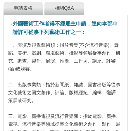
及
資
申請表格
相關Q&A
訊
安
外國藝術工作者得不經雇主申請，逕向本部申
全
請許可從事下列藝術工作之一：
政
策
一、表演及視覺藝術類：指於音樂(不含流行音樂)、舞
政
蹈、美術、戲劇、環境藝術、攝影等領域從事創作、研
府
究、調查、製作、展演、推廣、工作坊、講座、評審
網
站
(論)或競賽。
資
料
二、出版事業類：指於新聞紙、雜誌、圖書出版等從事
開
放
文化藝術之圖文創作、評論、版權經紀、編輯、翻譯、
宣
策展或研究。
告
檢
三、電影、廣播電視及流行音樂類：指於電影、廣播、
舉
電視、流行音樂等領域從事文化藝術之創作、製作、展
貪