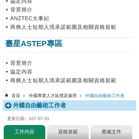
協定內容
數
背景簡介
據
ANZTEC大事紀
首
商務人士短期入境承諾範圍及相關資格規範
頁
臺星ASTEP專區
網
站
導
背景簡介
覽
協定內容
聯
商務人士短期入境承諾範圍及相關資格規範
絡
我
:::
首頁
外國專業人才延攬及僱用
外國自由藝術工作者
們
外國自由藝術工作者
English
更新日期：107-07-31
隱
私
工作內容
資格規範
應備文件
權