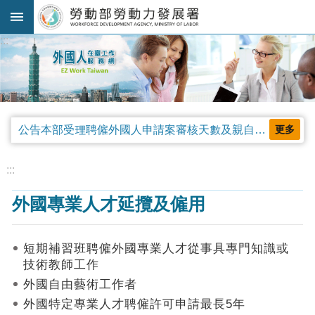
跳到主要內容區塊
:::
進
階
搜
尋
公告本部受理聘僱外國人申請案審核天數及親自領件相關事項，並自中華民國115年4月13日生效。
更多
法
規
:::
公
外國專業人才延攬及僱用
告
及
解
短期補習班聘僱外國專業人才從事具專門知識或
釋
技術教師工作
令
外國自由藝術工作者
審
外國特定專業人才聘僱許可申請最長5年
查