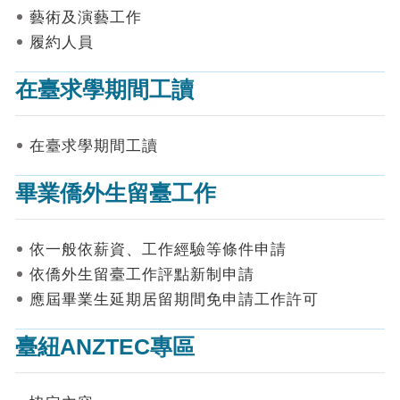
表
藝術及演藝工作
件
履約人員
線
上
在臺求學期間工讀
申
請
在臺求學期間工讀
申
請
畢業僑外生留臺工作
進
度
查
詢
依一般依薪資、工作經驗等條件申請
依僑外生留臺工作評點新制申請
常
應屆畢業生延期居留期間免申請工作許可
見
問
答
臺紐ANZTEC專區
統
計