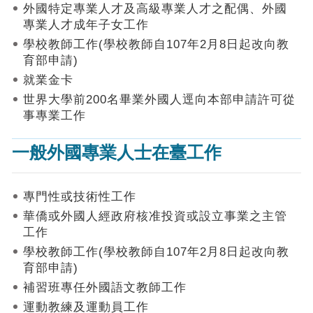
作
外國特定專業人才及高級專業人才之配偶、外國
業
專業人才成年子女工作
手
學校教師工作(學校教師自107年2月8日起改向教
冊
育部申請)
申
就業金卡
請
世界大學前200名畢業外國人逕向本部申請許可從
流
事專業工作
程
及
一般外國專業人士在臺工作
工
作
須
知
專門性或技術性工作
華僑或外國人經政府核准投資或設立事業之主管
會
工作
商
學校教師工作(學校教師自107年2月8日起改向教
機
制
育部申請)
補習班專任外國語文教師工作
申
運動教練及運動員工作
請