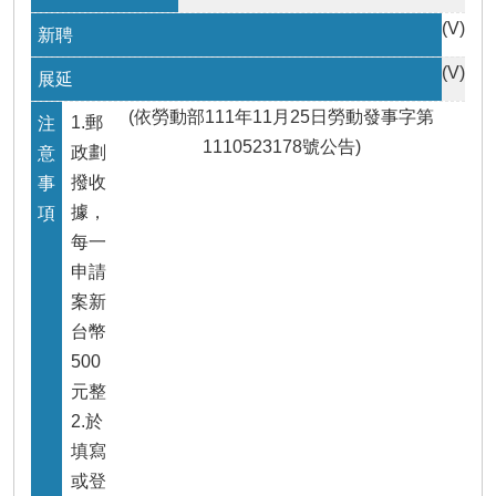
瀆
(V
)
(V)
(依勞動部111年11月25日勞動發事字第
1.郵
1110523178號公告)
政劃
撥收
據，
每一
申請
案新
台幣
500
元整
2.於
填寫
或登