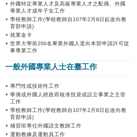
作
外國特定專業人才及高級專業人才之配偶、外國
業
專業人才成年子女工作
手
學校教師工作(學校教師自107年2月8日起改向教
冊
育部申請)
申
就業金卡
請
世界大學前200名畢業外國人逕向本部申請許可從
流
事專業工作
程
及
一般外國專業人士在臺工作
工
作
須
知
專門性或技術性工作
華僑或外國人經政府核准投資或設立事業之主管
會
工作
商
學校教師工作(學校教師自107年2月8日起改向教
機
制
育部申請)
補習班專任外國語文教師工作
申
運動教練及運動員工作
請