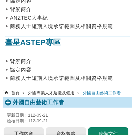
協定內容
數
背景簡介
據
ANZTEC大事紀
首
商務人士短期入境承諾範圍及相關資格規範
頁
臺星ASTEP專區
網
站
導
背景簡介
覽
協定內容
聯
商務人士短期入境承諾範圍及相關資格規範
絡
我
:::
首頁
外國專業人才延攬及僱用
外國自由藝術工作者
們
外國自由藝術工作者
English
更新日期：112-09-21
隱
檢核日期：112-09-21
私
權
工作內容
資格規範
應備文件