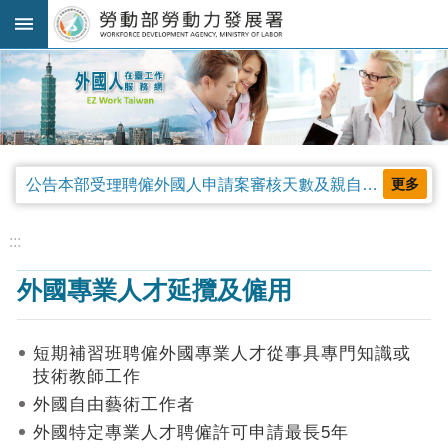
跳到主要內容區塊
:::
進
階
搜
尋
公告本部受理聘僱外國人申請案審核天數及親自領件相關事項，並自中華民國115年4月13日生效。
更多
法
規
:::
公
外國專業人才延攬及僱用
告
及
解
短期補習班聘僱外國專業人才從事具專門知識或
釋
技術教師工作
令
外國自由藝術工作者
審
外國特定專業人才聘僱許可申請最長5年
查