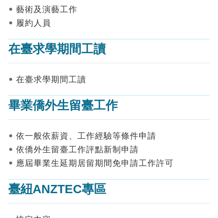
表
藝術及演藝工作
件
履約人員
線
上
在臺求學期間工讀
申
請
在臺求學期間工讀
申
請
畢業僑外生留臺工作
進
度
查
詢
依一般依薪資、工作經驗等條件申請
依僑外生留臺工作評點新制申請
常
應屆畢業生延期居留期間免申請工作許可
見
問
答
臺紐ANZTEC專區
統
計