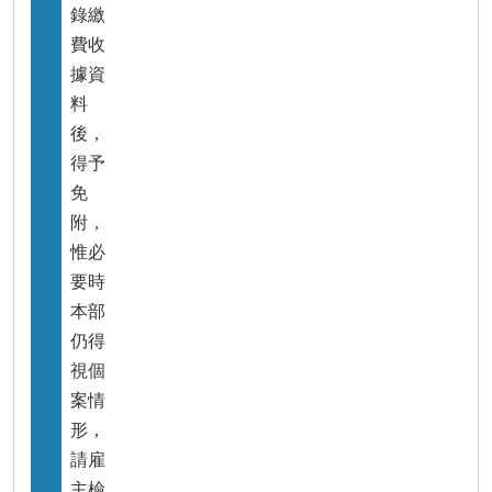
錄繳
費收
據資
料
後，
得予
免
附，
惟必
要時
本部
仍得
視個
案情
形，
請雇
主檢