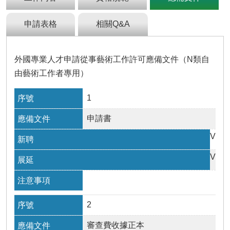
及
資
訊
申請表格
相關Q&A
安
全
政
外國專業人才申請從事藝術工作許可應備文件（N類自
策
由藝術工作者專用）
政
府
1
網
申請書
站
資
V
料
開
V
放
宣
告
檢
2
舉
貪
審查費收據正本