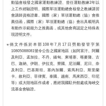
動協會核發之國家運動教練證、曾任運動教練2年以
上工作經驗證明、國際單項運動總會核發之教練講習
會講師資格證書、國際（家）單項運動總（協）會推
薦信函，國際（家）單項運動總（協）會出具載明具
有動作示範能力之推薦函，或其他會商認定之特殊表
現證明文件。
※倘文件係於本部108年7月17日勞動發管字第
10805088081號令公告之國家地區（如阿富汗、阿爾
及利亞、孟加拉、不丹、緬甸、柬埔寨、喀麥隆、古
巴、迦納、伊朗、伊拉克、寮國、尼泊爾、尼日、奈
及利亞、巴基斯坦、塞內加爾、索馬利亞、斯里蘭
卡、敘利亞、菲律賓、泰國、越南、馬來西亞、印尼
等）或大陸地區作成者，應經我國駐外館處或海峽交
流基金會驗證。