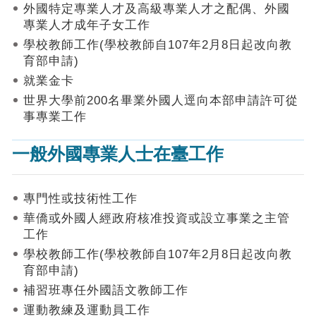
作
外國特定專業人才及高級專業人才之配偶、外國
業
專業人才成年子女工作
手
學校教師工作(學校教師自107年2月8日起改向教
冊
育部申請)
申
就業金卡
請
世界大學前200名畢業外國人逕向本部申請許可從
流
事專業工作
程
及
一般外國專業人士在臺工作
工
作
須
知
專門性或技術性工作
華僑或外國人經政府核准投資或設立事業之主管
會
工作
商
學校教師工作(學校教師自107年2月8日起改向教
機
制
育部申請)
補習班專任外國語文教師工作
申
運動教練及運動員工作
請