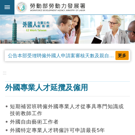
跳到主要內容區塊
:::
進
階
搜
尋
公告本部受理聘僱外國人申請案審核天數及親自領件相關事項，並自中華民國115年4月13日生效。
更多
法
規
:::
公
外國專業人才延攬及僱用
告
及
解
短期補習班聘僱外國專業人才從事具專門知識或
釋
技術教師工作
令
外國自由藝術工作者
審
外國特定專業人才聘僱許可申請最長5年
查