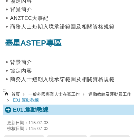
協定內容
數
背景簡介
據
ANZTEC大事紀
首
商務人士短期入境承諾範圍及相關資格規範
頁
臺星ASTEP專區
網
站
導
背景簡介
覽
協定內容
聯
商務人士短期入境承諾範圍及相關資格規範
絡
我
:::
首頁
一般外國專業人士在臺工作
運動教練及運動員工作
們
E01.運動教練
English
E01.運動教練
隱
更新日期：115-07-03
私
檢核日期：115-07-03
權