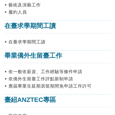
表
藝術及演藝工作
件
履約人員
線
上
在臺求學期間工讀
申
請
在臺求學期間工讀
申
請
畢業僑外生留臺工作
進
度
查
詢
依一般依薪資、工作經驗等條件申請
依僑外生留臺工作評點新制申請
常
應屆畢業生延期居留期間免申請工作許可
見
問
答
臺紐ANZTEC專區
統
計