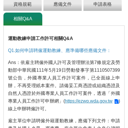
及
資格規範
應備文件
申請表格
資
訊
相關Q&A
安
全
政
策
運動教練申請工作許可相關Q&A
政
Q1.如何申請聘僱運動教練、應準備哪些應備文件：
府
網
Ans：依雇主聘僱外國人許可及管理辦法第7條規定及勞
站
動部中華民國111年5月19日勞動發事字第1110507399
資
號公告，外國專業人員工作許可案件，已全面線上申
料
開
辦，不再受理紙本案件。請備妥工商憑證或組織憑證及
放
自然人憑證於外國專業人員工作許可案件，透過「外國
宣
專業人員工作許可申辦網」(
https://ezwp.wda.gov.tw
)
告
線上申辦聘僱許可。
檢
舉
雇主單位申請聘僱外籍運動教練，應備下列文件：申請
貪