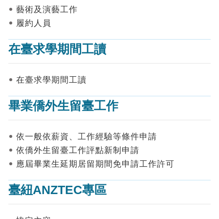
表
藝術及演藝工作
件
履約人員
線
上
在臺求學期間工讀
申
請
在臺求學期間工讀
申
請
畢業僑外生留臺工作
進
度
查
詢
依一般依薪資、工作經驗等條件申請
依僑外生留臺工作評點新制申請
常
應屆畢業生延期居留期間免申請工作許可
見
問
答
臺紐ANZTEC專區
統
計