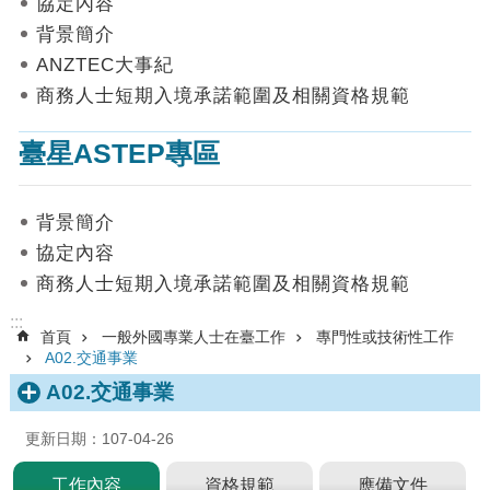
協定內容
數
背景簡介
據
ANZTEC大事紀
首
商務人士短期入境承諾範圍及相關資格規範
頁
臺星ASTEP專區
網
站
導
背景簡介
覽
協定內容
聯
商務人士短期入境承諾範圍及相關資格規範
絡
我
:::
首頁
一般外國專業人士在臺工作
專門性或技術性工作
們
A02.交通事業
English
A02.交通事業
隱
更新日期：107-04-26
私
權
工作內容
資格規範
應備文件