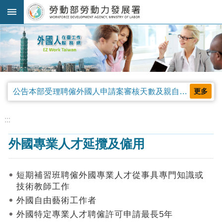
跳到主要內容區塊
:::
進
階
搜
尋
公告本部受理聘僱外國人申請案審核天數及親自領件相關事項，並自中華民國115年4月13日生效。
更多
法
規
:::
公
外國專業人才延攬及僱用
告
及
解
短期補習班聘僱外國專業人才從事具專門知識或
釋
技術教師工作
令
外國自由藝術工作者
審
外國特定專業人才聘僱許可申請最長5年
查