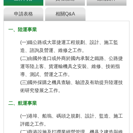
及
資
訊
申請表格
相關Q&A
安
全
一、陸運事業
政
策
(一)鐵公路或大眾捷運工程規劃、設計、施工監
政
造、諮詢及營運、維修之工作。
府
(二)由國外進口或外商於國內承製之鐵路、公路捷
網
運等陸上客、貨運輸機具之安裝、維修、技術指
站
導、測試、營運之工作。
資
料
(三)國外採購之機具查驗、驗證及有助提升陸運技
開
術研究發展之工作。
放
宣
二、航運事業
告
(一)港埠、船塢、碼頭之規劃、設計、監造、施工
檢
舉
評鑑之工作。
貪
(二)商港設施及打撈業經營管理、機具之建造與維