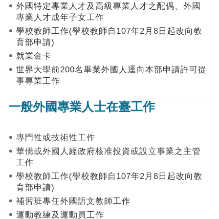
作
外國特定專業人才及高級專業人才之配偶、外國
業
專業人才成年子女工作
手
學校教師工作(學校教師自107年2月8日起改向教
冊
育部申請)
申
就業金卡
請
世界大學前200名畢業外國人逕向本部申請許可從
流
事專業工作
程
及
一般外國專業人士在臺工作
工
作
須
知
專門性或技術性工作
華僑或外國人經政府核准投資或設立事業之主管
會
工作
商
學校教師工作(學校教師自107年2月8日起改向教
機
制
育部申請)
補習班專任外國語文教師工作
申
運動教練及運動員工作
請