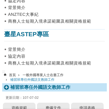
協定內容
數
背景簡介
據
ANZTEC大事紀
首
商務人士短期入境承諾範圍及相關資格規範
頁
臺星ASTEP專區
網
站
導
背景簡介
覽
協定內容
聯
商務人士短期入境承諾範圍及相關資格規範
絡
我
:::
首頁
一般外國專業人士在臺工作
們
補習班專任外國語文教師工作
English
補習班專任外國語文教師工作
隱
更新日期：107-07-02
私
權
資格規範
應備文件
申請表格