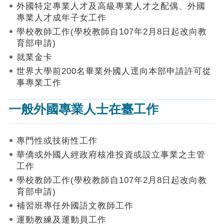
作
外國特定專業人才及高級專業人才之配偶、外國
業
專業人才成年子女工作
手
學校教師工作(學校教師自107年2月8日起改向教
冊
育部申請)
申
就業金卡
請
世界大學前200名畢業外國人逕向本部申請許可從
流
事專業工作
程
及
一般外國專業人士在臺工作
工
作
須
知
專門性或技術性工作
華僑或外國人經政府核准投資或設立事業之主管
會
工作
商
學校教師工作(學校教師自107年2月8日起改向教
機
制
育部申請)
補習班專任外國語文教師工作
申
運動教練及運動員工作
請