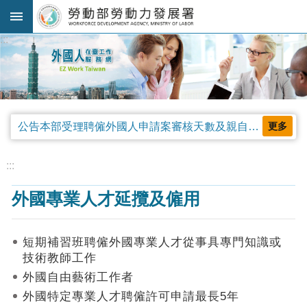
跳到主要內容區塊
:::
進
階
搜
尋
公告本部受理聘僱外國人申請案審核天數及親自領件相關事項，並自中華民國115年4月13日生效。
更多
法
規
:::
公
外國專業人才延攬及僱用
告
及
解
短期補習班聘僱外國專業人才從事具專門知識或
釋
技術教師工作
令
外國自由藝術工作者
審
外國特定專業人才聘僱許可申請最長5年
查