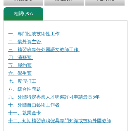
及
資
訊
相關Q&A
安
全
政
一、專門性或技術性工作
策
二、僑外資主管
政
三、補習班專任外國語文教師工作
府
四、演藝類
網
五、履約類
站
六、學生類
資
料
七、度假打工
開
八、綜合性問題
放
九、外國特定專業人才聘僱許可申請最長5年
宣
告
十、外國自由藝術工作者
十一、就業金卡
檢
十二、短期補習班聘僱具專門知識或技術外國教師
舉
貪