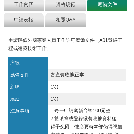
及
工作內容
資格規範
應備文件
資
訊
申請表格
相關Q&A
安
全
政
策
申請聘僱外國專業人員工作許可應備文件（A01營繕工
程或建築技術工作）
政
府
1
網
站
審查費收據正本
資
料
(Ｖ)
開
放
(Ｖ)
宣
告
1.每一申請案新台幣500元整
檢
2.於填寫或登錄繳費收據資料後，
舉
得予免附，惟必要時本部仍得視個
貪