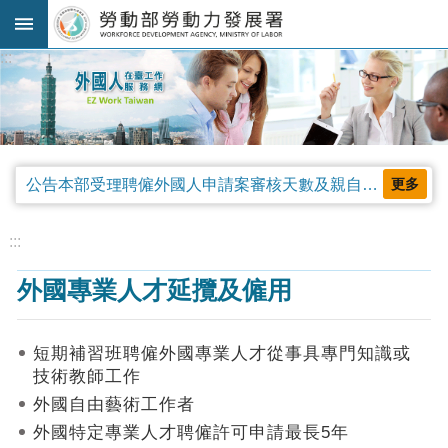
跳到主要內容區塊
:::
進
階
搜
尋
公告本部受理聘僱外國人申請案審核天數及親自領件相關事項，並自中華民國115年4月13日生效。
更多
法
規
:::
公
外國專業人才延攬及僱用
告
及
解
短期補習班聘僱外國專業人才從事具專門知識或
釋
技術教師工作
令
外國自由藝術工作者
審
外國特定專業人才聘僱許可申請最長5年
查