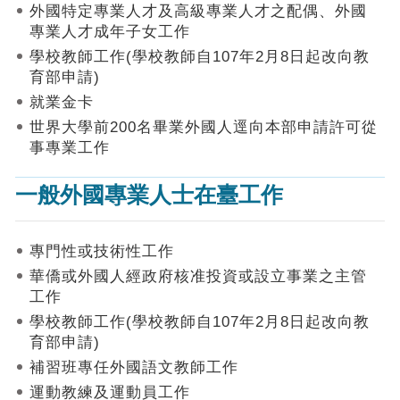
作
外國特定專業人才及高級專業人才之配偶、外國
業
專業人才成年子女工作
手
學校教師工作(學校教師自107年2月8日起改向教
冊
育部申請)
申
就業金卡
請
世界大學前200名畢業外國人逕向本部申請許可從
流
事專業工作
程
及
一般外國專業人士在臺工作
工
作
須
知
專門性或技術性工作
華僑或外國人經政府核准投資或設立事業之主管
會
工作
商
學校教師工作(學校教師自107年2月8日起改向教
機
制
育部申請)
補習班專任外國語文教師工作
申
運動教練及運動員工作
請