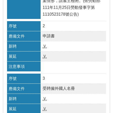
案情形，請雇主檢附。(依勞動部
瀆
111年11月25日勞動發事字第
1110523178號公告)
2
申請書
Ｖ
Ｖ
3
受聘僱外國人名冊
Ｖ
Ｖ