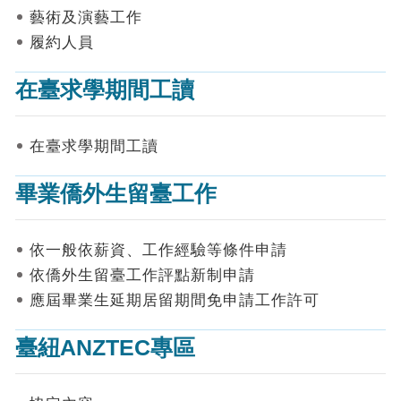
表
藝術及演藝工作
件
履約人員
線
上
在臺求學期間工讀
申
請
在臺求學期間工讀
申
請
畢業僑外生留臺工作
進
度
查
詢
依一般依薪資、工作經驗等條件申請
依僑外生留臺工作評點新制申請
常
應屆畢業生延期居留期間免申請工作許可
見
問
答
臺紐ANZTEC專區
統
計