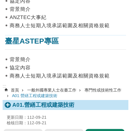
協定內容
數
背景簡介
據
ANZTEC大事紀
首
商務人士短期入境承諾範圍及相關資格規範
頁
臺星ASTEP專區
網
站
導
背景簡介
覽
協定內容
聯
商務人士短期入境承諾範圍及相關資格規範
絡
我
:::
首頁
一般外國專業人士在臺工作
專門性或技術性工作
們
A01.營繕工程或建築技術
English
A01.營繕工程或建築技術
隱
更新日期：112-09-21
私
檢核日期：112-09-21
權