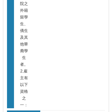
院之
外籍
留學
生、
僑生
及其
他華
裔學
生
者。
2.雇
主有
以下
資格
之
一：