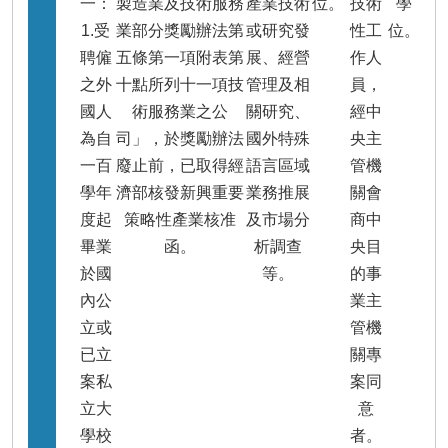
一：
製造業及技術服務
產業技術
位。
技術
學
1.受
業部分獎勵辦法第
或研究發
性工
位。
聘僱
五條第一項附表第
展、經營
作人
之外
十點所列十一項技
管理及相
員，
國人
術服務業之公
關研究、
經中
為自
司」，於獎勵辦法
國外特殊
央主
一百
廢止前，已取得經
語言區域
管機
學年
濟部核發新興重要
業務推展
關會
度起
策略性產業核准
及市場分
商中
畢業
函。
析調查
央目
於國
等。
的事
內公
業主
立或
管機
已立
關專
案私
案同
立大
意
學校
者。