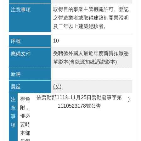
取得目的事業主管機關許可、登記
之營造業者或取得建築師開業證明
及二年以上建築經驗者。
10
受聘僱外國人最近年度薪資扣繳憑
單影本(含就源扣繳憑證影本)
(Ｖ)
依勞動部111年11月25日勞動發事字第
得免
)
1110523178號公告
附，
惟必
要時
本部