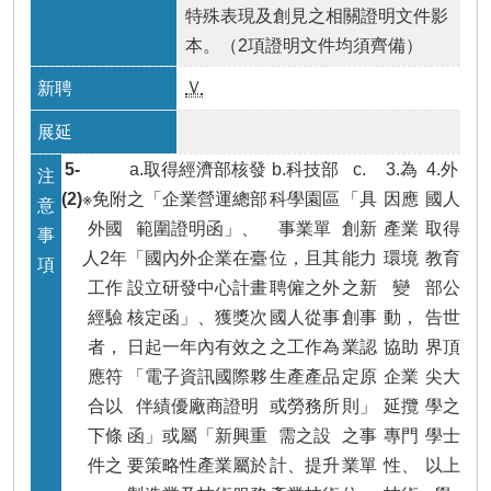
特殊表現及創見之相關證明文件影
本。（2項證明文件均須齊備）
Ｖ
5-
a.取得經濟部核發
b.科技部
c.
3.為
4.外
(2)
※免附
之「企業營運總部
科學園區
「具
因應
國人
外國
範圍證明函」、
事業單
創新
產業
取得
人2年
「國內外企業在臺
位，且其
能力
環境
教育
工作
設立研發中心計畫
聘僱之外
之新
變
部公
經驗
核定函」、獲獎次
國人從事
創事
動，
告世
者，
日起一年內有效之
之工作為
業認
協助
界頂
應符
「電子資訊國際夥
生產產品
定原
企業
尖大
合以
伴績優廠商證明
或勞務所
則」
延攬
學之
下條
函」或屬「新興重
需之設
之事
專門
學士
件之
要策略性產業屬於
計、提升
業單
性、
以上