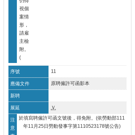
仍得
視個
案情
形，
請雇
主檢
附。
(
11
原聘僱許可函影本
Ｖ
於填寫聘僱許可函文號後，得免附。(依勞動部111
年11月25日勞動發事字第1110523178號公告)