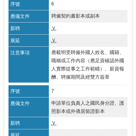
6
聘僱契約書影本或副本
Ｖ
Ｖ
應載明受聘僱外國人姓名、國籍、
職稱或工作內容（應足資確認外國
人實際從事之工作範疇）、薪資報
酬、聘僱期間及經雙方簽章
7
申請單位負責人之國民身分證、護
照影本或外僑居留證影本
Ｖ