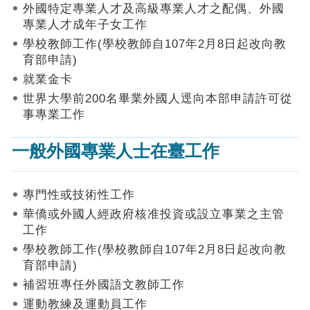
作
外國特定專業人才及高級專業人才之配偶、外國
業
專業人才成年子女工作
手
學校教師工作(學校教師自107年2月8日起改向教
冊
育部申請)
申
就業金卡
請
世界大學前200名畢業外國人逕向本部申請許可從
流
事專業工作
程
及
一般外國專業人士在臺工作
工
作
須
知
專門性或技術性工作
華僑或外國人經政府核准投資或設立事業之主管
會
工作
商
學校教師工作(學校教師自107年2月8日起改向教
機
制
育部申請)
補習班專任外國語文教師工作
申
運動教練及運動員工作
請