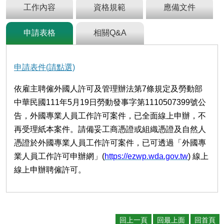
及
工作內容
資格規範
應備文件
資
訊
申請表格
相關Q&A
安
全
政
策
申請表件(請點選)
政
依雇主聘僱外國人許可及管理辦法第7條規定及勞動部
府
中華民國111年5月19日勞動發事字第1110507399號公
網
站
告，外國專業人員工作許可案件，已全面線上申辦，不
資
再受理紙本案件。請備妥工商憑證或組織憑證及自然人
料
憑證於外國專業人員工作許可案件，已可透過「外國專
開
業人員工作許可申辦網」(
https://ezwp.wda.gov.tw
) 線上
放
宣
線上申辦聘僱許可。
告
檢
舉
貪
回上一頁
回最上面
回首頁