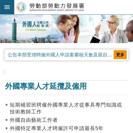
跳到主要內容區塊
:::
進
階
搜
尋
公告本部受理聘僱外國人申請案審核天數及親自領件相關事項，並自中華民國115年4月13日生效。
更多
法
規
:::
公
外國專業人才延攬及僱用
告
及
解
短期補習班聘僱外國專業人才從事具專門知識或
釋
技術教師工作
令
外國自由藝術工作者
審
外國特定專業人才聘僱許可申請最長5年
查