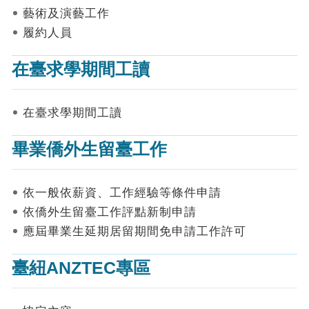
表
藝術及演藝工作
件
履約人員
線
上
在臺求學期間工讀
申
請
在臺求學期間工讀
申
請
畢業僑外生留臺工作
進
度
查
詢
依一般依薪資、工作經驗等條件申請
依僑外生留臺工作評點新制申請
常
應屆畢業生延期居留期間免申請工作許可
見
問
答
臺紐ANZTEC專區
統
計