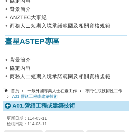
協定內容
數
背景簡介
據
ANZTEC大事紀
首
商務人士短期入境承諾範圍及相關資格規範
頁
臺星ASTEP專區
網
站
導
背景簡介
覽
協定內容
聯
商務人士短期入境承諾範圍及相關資格規範
絡
我
:::
首頁
一般外國專業人士在臺工作
專門性或技術性工作
們
A01.營繕工程或建築技術
English
A01.營繕工程或建築技術
隱
更新日期：114-03-11
私
檢核日期：114-03-11
權