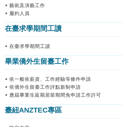
表
藝術及演藝工作
件
履約人員
線
上
在臺求學期間工讀
申
請
在臺求學期間工讀
申
請
畢業僑外生留臺工作
進
度
查
詢
依一般依薪資、工作經驗等條件申請
依僑外生留臺工作評點新制申請
常
應屆畢業生延期居留期間免申請工作許可
見
問
答
臺紐ANZTEC專區
統
計