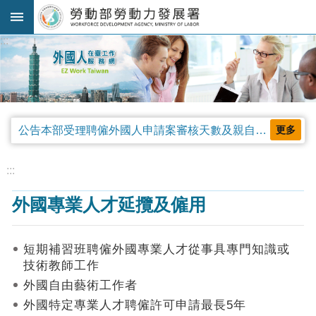
跳到主要內容區塊
:::
進
階
搜
尋
公告本部受理聘僱外國人申請案審核天數及親自領件相關事項，並自中華民國115年4月13日生效。
更多
法
規
:::
公
外國專業人才延攬及僱用
告
及
解
短期補習班聘僱外國專業人才從事具專門知識或
釋
技術教師工作
令
外國自由藝術工作者
審
外國特定專業人才聘僱許可申請最長5年
查