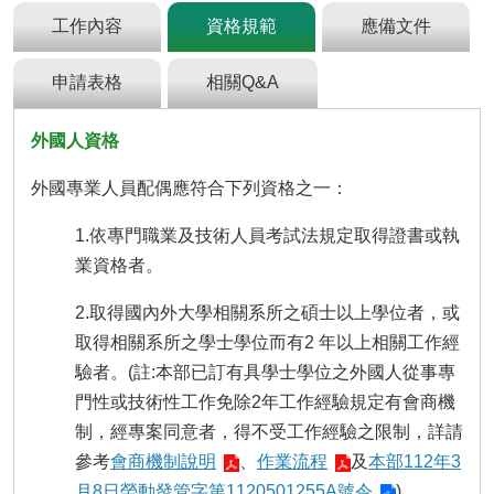
及
工作內容
資格規範
應備文件
資
訊
安
申請表格
相關Q&A
全
政
外國人資格
策
政
外國專業人員配偶應符合下列資格之一：
府
網
1.依專門職業及技術人員考試法規定取得證書或執
站
業資格者。
資
料
2.取得國內外大學相關系所之碩士以上學位者，或
開
取得相關系所之學士學位而有2 年以上相關工作經
放
宣
驗者。(註:本部已訂有具學士學位之外國人從事專
告
門性或技術性工作免除2年工作經驗規定有會商機
制，經專案同意者，得不受工作經驗之限制，詳請
檢
舉
參考
會商機制說明
、
作業流程
及
本部112年3
貪
月8日勞動發管字第1120501255A號令
)