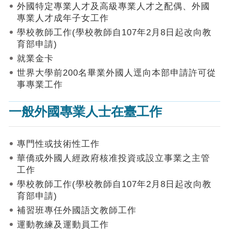
作
外國特定專業人才及高級專業人才之配偶、外國
業
專業人才成年子女工作
手
學校教師工作(學校教師自107年2月8日起改向教
冊
育部申請)
申
就業金卡
請
世界大學前200名畢業外國人逕向本部申請許可從
流
事專業工作
程
及
一般外國專業人士在臺工作
工
作
須
知
專門性或技術性工作
華僑或外國人經政府核准投資或設立事業之主管
會
工作
商
學校教師工作(學校教師自107年2月8日起改向教
機
制
育部申請)
補習班專任外國語文教師工作
申
運動教練及運動員工作
請