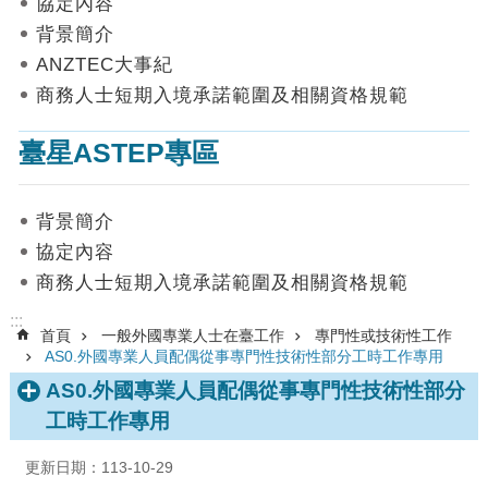
協定內容
數
背景簡介
據
ANZTEC大事紀
首
商務人士短期入境承諾範圍及相關資格規範
頁
臺星ASTEP專區
網
站
導
背景簡介
覽
協定內容
聯
商務人士短期入境承諾範圍及相關資格規範
絡
我
:::
首頁
一般外國專業人士在臺工作
專門性或技術性工作
們
AS0.外國專業人員配偶從事專門性技術性部分工時工作專用
English
AS0.外國專業人員配偶從事專門性技術性部分
工時工作專用
隱
私
更新日期：113-10-29
權