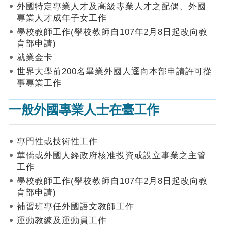
作
外國特定專業人才及高級專業人才之配偶、外國
業
專業人才成年子女工作
手
學校教師工作(學校教師自107年2月8日起改向教
冊
育部申請)
申
就業金卡
請
世界大學前200名畢業外國人逕向本部申請許可從
流
事專業工作
程
及
一般外國專業人士在臺工作
工
作
須
知
專門性或技術性工作
華僑或外國人經政府核准投資或設立事業之主管
會
工作
商
學校教師工作(學校教師自107年2月8日起改向教
機
制
育部申請)
補習班專任外國語文教師工作
申
運動教練及運動員工作
請