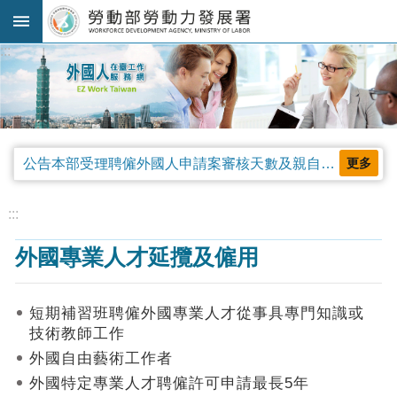
跳到主要內容區塊
:::
進
階
搜
尋
公告本部受理聘僱外國人申請案審核天數及親自領件相關事項，並自中華民國115年4月13日生效。
更多
法
規
:::
公
外國專業人才延攬及僱用
告
及
解
短期補習班聘僱外國專業人才從事具專門知識或
釋
技術教師工作
令
外國自由藝術工作者
審
外國特定專業人才聘僱許可申請最長5年
查