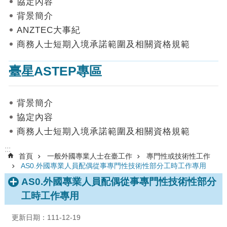
協定內容
數
背景簡介
據
ANZTEC大事紀
首
商務人士短期入境承諾範圍及相關資格規範
頁
臺星ASTEP專區
網
站
導
背景簡介
覽
協定內容
聯
商務人士短期入境承諾範圍及相關資格規範
絡
我
:::
首頁
一般外國專業人士在臺工作
專門性或技術性工作
們
AS0.外國專業人員配偶從事專門性技術性部分工時工作專用
English
AS0.外國專業人員配偶從事專門性技術性部分
工時工作專用
隱
私
更新日期：111-12-19
權