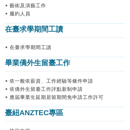
表
藝術及演藝工作
件
履約人員
線
上
在臺求學期間工讀
申
請
在臺求學期間工讀
申
請
畢業僑外生留臺工作
進
度
查
詢
依一般依薪資、工作經驗等條件申請
依僑外生留臺工作評點新制申請
常
應屆畢業生延期居留期間免申請工作許可
見
問
答
臺紐ANZTEC專區
統
計