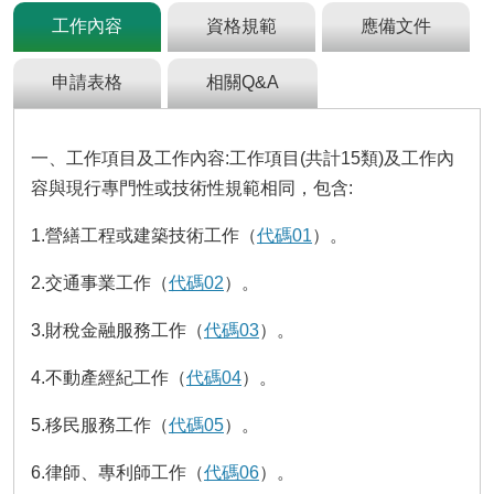
及
工作內容
資格規範
應備文件
資
訊
安
申請表格
相關Q&A
全
政
策
一、工作項目及工作內容:工作項目(共計15類)及工作內
政
容與現行專門性或技術性規範相同，包含:
府
網
1.營繕工程或建築技術工作（
代碼01
）。
站
資
2.交通事業工作（
代碼02
）。
料
開
3.財稅金融服務工作（
代碼03
）。
放
宣
4.不動產經紀工作（
代碼04
）。
告
5.移民服務工作（
代碼05
）。
檢
舉
6.律師、專利師工作（
代碼06
）。
貪