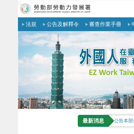
:::
跳到主要內容區塊
法規
公告及解釋令
審查作業手冊
最新消息