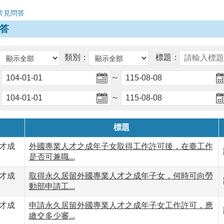
常見問答
答
類別：
標題：
～
～
標題
才成
外國專業人才之成年子女取得工作許可後，在臺工作
是否可兼職...
才成
取得永久居留外國專業人才之成年子女，何時可向勞
動部申請工...
才成
申請永久居留外國專業人才之成年子女工作許可，應
繳交多少審...