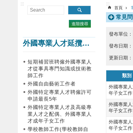
:::
:::
首頁
常見問
進階搜尋
發布單位：
外國專業人才延攬及僱用
發布日期：
更新日期：
短期補習班聘僱外國專業人
才從事具專門知識或技術教
師工作
類別
外國自由藝術工作者
外國專業人
外國特定專業人才聘僱許可
年子女工作
申請最長5年
外國專業人
外國特定專業人才及高級專
年子女工作
業人才之配偶、外國專業人
才成年子女工作
外國專業人
年子女工作
學校教師工作(學校教師自