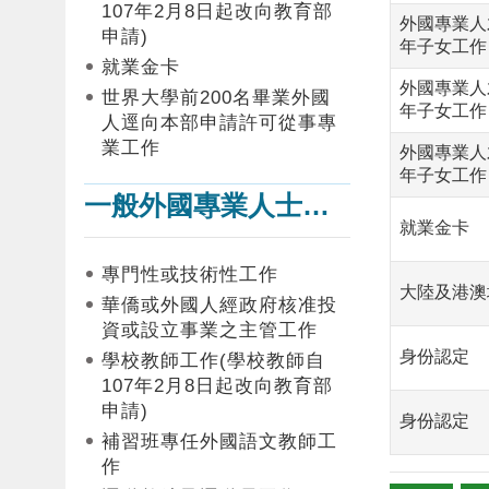
107年2月8日起改向教育部
外國專業人
申請)
年子女工作
就業金卡
外國專業人
世界大學前200名畢業外國
年子女工作
人逕向本部申請許可從事專
業工作
外國專業人
年子女工作
一般外國專業人士在臺工作
就業金卡
專門性或技術性工作
大陸及港澳
華僑或外國人經政府核准投
資或設立事業之主管工作
身份認定
學校教師工作(學校教師自
107年2月8日起改向教育部
申請)
身份認定
補習班專任外國語文教師工
作