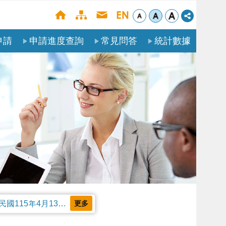
申請
申請進度查詢
常見問答
統計數據
公告本部受理聘僱外國人申請案審核天數及親自領件相關事項，並自中華民國115年4月13日生效。
更多