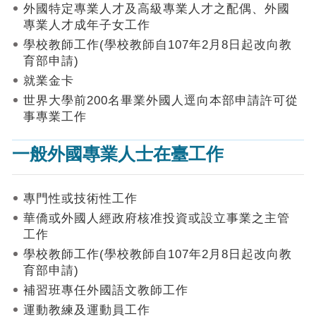
作
外國特定專業人才及高級專業人才之配偶、外國
業
專業人才成年子女工作
手
學校教師工作(學校教師自107年2月8日起改向教
冊
育部申請)
申
就業金卡
請
世界大學前200名畢業外國人逕向本部申請許可從
流
事專業工作
程
及
一般外國專業人士在臺工作
工
作
須
知
專門性或技術性工作
華僑或外國人經政府核准投資或設立事業之主管
會
工作
商
學校教師工作(學校教師自107年2月8日起改向教
機
制
育部申請)
補習班專任外國語文教師工作
申
運動教練及運動員工作
請