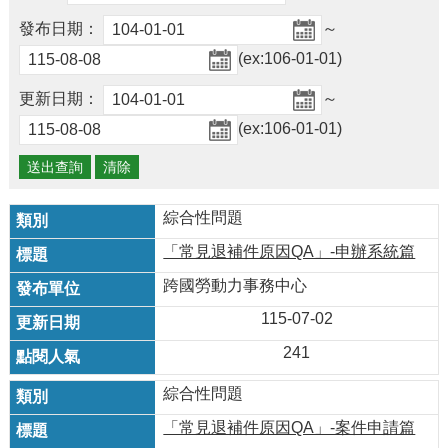
及
資
發布日期：
～
訊
(ex:106-01-01)
安
全
更新日期：
～
政
(ex:106-01-01)
策
政
府
網
綜合性問題
站
「常見退補件原因QA」-申辦系統篇
資
料
跨國勞動力事務中心
開
放
115-07-02
宣
241
告
綜合性問題
檢
舉
「常見退補件原因QA」-案件申請篇
貪