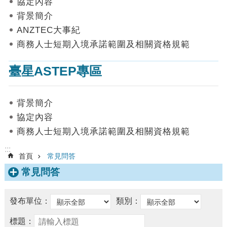
協定內容
數
背景簡介
據
ANZTEC大事紀
首
商務人士短期入境承諾範圍及相關資格規範
頁
臺星ASTEP專區
網
站
導
背景簡介
覽
協定內容
聯
商務人士短期入境承諾範圍及相關資格規範
絡
我
:::
首頁
常見問答
們
常見問答
English
隱
發布單位：
類別：
私
權
標題：