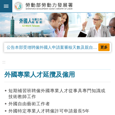
跳到主要內容區塊
:::
進
階
搜
尋
公告本部受理聘僱外國人申請案審核天數及親自領件相關事項，並自中華民國115年4月13日生效。
更多
法
規
:::
公
外國專業人才延攬及僱用
告
及
解
短期補習班聘僱外國專業人才從事具專門知識或
釋
技術教師工作
令
外國自由藝術工作者
審
外國特定專業人才聘僱許可申請最長5年
查