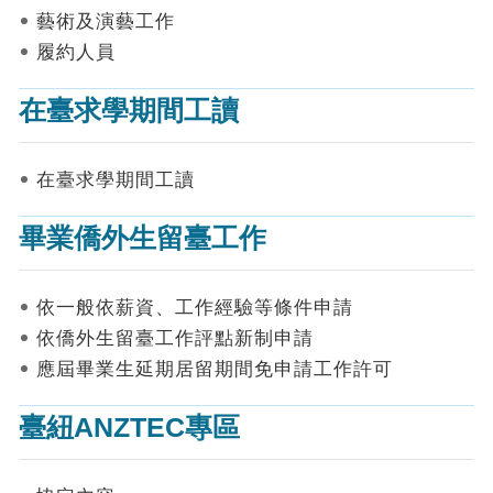
表
藝術及演藝工作
件
履約人員
線
上
在臺求學期間工讀
申
請
在臺求學期間工讀
申
請
畢業僑外生留臺工作
進
度
查
詢
依一般依薪資、工作經驗等條件申請
依僑外生留臺工作評點新制申請
常
應屆畢業生延期居留期間免申請工作許可
見
問
答
臺紐ANZTEC專區
統
計