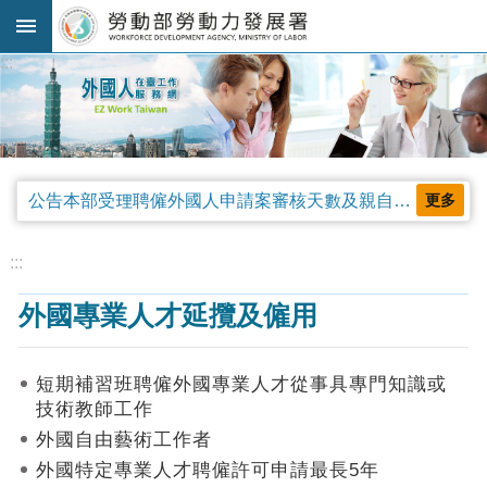
跳到主要內容區塊
:::
進
階
搜
尋
公告本部受理聘僱外國人申請案審核天數及親自領件相關事項，並自中華民國115年4月13日生效。
更多
法
規
:::
公
外國專業人才延攬及僱用
告
及
解
短期補習班聘僱外國專業人才從事具專門知識或
釋
技術教師工作
令
外國自由藝術工作者
審
外國特定專業人才聘僱許可申請最長5年
查