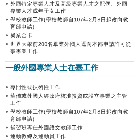
作
外國特定專業人才及高級專業人才之配偶、外國
業
專業人才成年子女工作
手
學校教師工作(學校教師自107年2月8日起改向教
冊
育部申請)
申
就業金卡
請
世界大學前200名畢業外國人逕向本部申請許可從
流
事專業工作
程
及
一般外國專業人士在臺工作
工
作
須
知
專門性或技術性工作
華僑或外國人經政府核准投資或設立事業之主管
會
工作
商
學校教師工作(學校教師自107年2月8日起改向教
機
制
育部申請)
補習班專任外國語文教師工作
申
運動教練及運動員工作
請