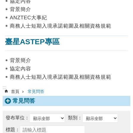
協定內容
數
背景簡介
據
ANZTEC大事紀
首
商務人士短期入境承諾範圍及相關資格規範
頁
臺星ASTEP專區
網
站
導
背景簡介
覽
協定內容
聯
商務人士短期入境承諾範圍及相關資格規範
絡
我
:::
首頁
常見問答
們
常見問答
English
隱
發布單位：
類別：
私
權
標題：