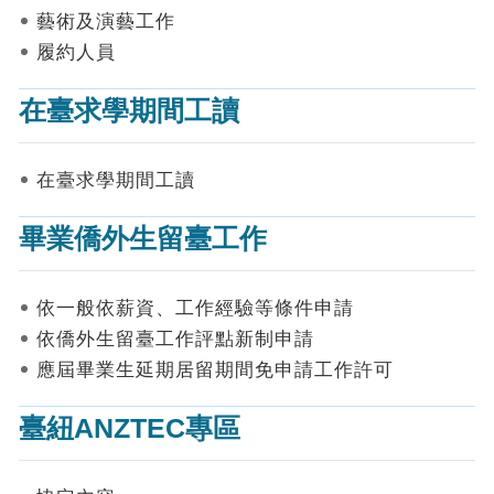
表
藝術及演藝工作
件
履約人員
線
上
在臺求學期間工讀
申
請
在臺求學期間工讀
申
請
畢業僑外生留臺工作
進
度
查
詢
依一般依薪資、工作經驗等條件申請
依僑外生留臺工作評點新制申請
常
應屆畢業生延期居留期間免申請工作許可
見
問
答
臺紐ANZTEC專區
統
計