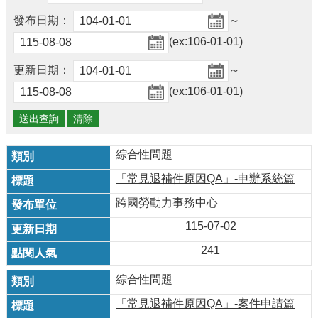
及
資
發布日期：
～
訊
(ex:106-01-01)
安
全
更新日期：
～
政
(ex:106-01-01)
策
政
府
網
綜合性問題
站
「常見退補件原因QA」-申辦系統篇
資
料
跨國勞動力事務中心
開
放
115-07-02
宣
241
告
綜合性問題
檢
舉
「常見退補件原因QA」-案件申請篇
貪