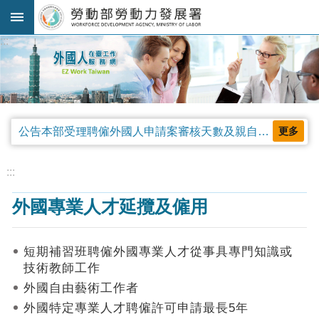
跳到主要內容區塊
:::
進
階
搜
尋
公告本部受理聘僱外國人申請案審核天數及親自領件相關事項，並自中華民國115年4月13日生效。
更多
法
規
:::
公
外國專業人才延攬及僱用
告
及
解
短期補習班聘僱外國專業人才從事具專門知識或
釋
技術教師工作
令
外國自由藝術工作者
審
外國特定專業人才聘僱許可申請最長5年
查