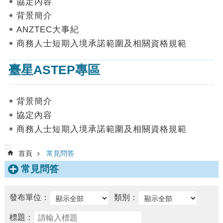
協定內容
數
背景簡介
據
ANZTEC大事紀
首
商務人士短期入境承諾範圍及相關資格規範
頁
臺星ASTEP專區
網
站
導
背景簡介
覽
協定內容
聯
商務人士短期入境承諾範圍及相關資格規範
絡
我
:::
首頁
常見問答
們
常見問答
English
隱
發布單位：
類別：
私
權
標題：