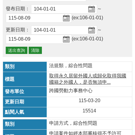
及
資
發布日期：
～
訊
(ex:106-01-01)
安
全
更新日期：
～
政
(ex:106-01-01)
策
政
府
網
法規類，綜合性問題
站
取得永久居留外國人或歸化取得我國
資
國籍之外國人，是否無須申...
料
開
跨國勞動力事務中心
放
115-03-20
宣
告
15514
檢
申請方式，綜合性問題
舉
貪
申請案件如經本部審核得不予許可