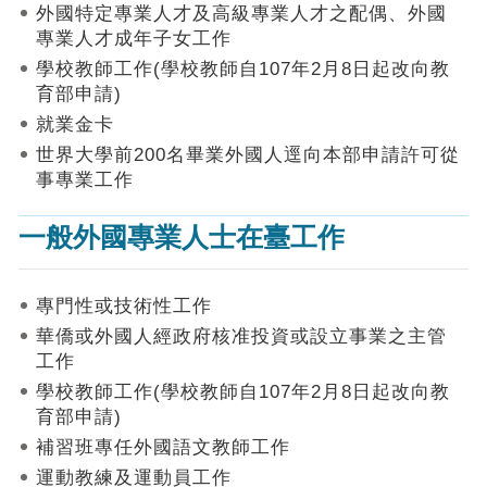
作
外國特定專業人才及高級專業人才之配偶、外國
業
專業人才成年子女工作
手
學校教師工作(學校教師自107年2月8日起改向教
冊
育部申請)
申
就業金卡
請
世界大學前200名畢業外國人逕向本部申請許可從
流
事專業工作
程
及
一般外國專業人士在臺工作
工
作
須
知
專門性或技術性工作
華僑或外國人經政府核准投資或設立事業之主管
會
工作
商
學校教師工作(學校教師自107年2月8日起改向教
機
制
育部申請)
補習班專任外國語文教師工作
申
運動教練及運動員工作
請