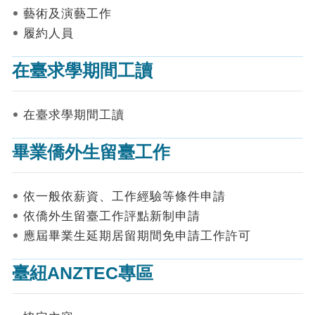
表
藝術及演藝工作
件
履約人員
線
上
在臺求學期間工讀
申
請
在臺求學期間工讀
申
請
畢業僑外生留臺工作
進
度
查
詢
依一般依薪資、工作經驗等條件申請
依僑外生留臺工作評點新制申請
常
應屆畢業生延期居留期間免申請工作許可
見
問
答
臺紐ANZTEC專區
統
計