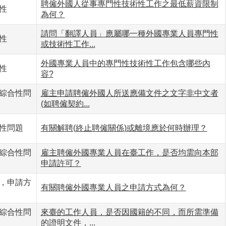
聘僱外國人從事專門性技術性工作之最低薪資限制
性
為何？
請問「翻譯人員」應屬哪一種外國專業人員專門性
性
或技術性工作...
外國專業人員中的專門性技術性工作包含哪些內
性
容?
綜合性問
雇主申請聘僱外國人所送應備文件之文字非中文者
(如聘僱契約...
性問題
有關解聘(終止聘僱關係)或離境應於何時辦理？
綜合性問
雇主聘僱外國專業人員在臺工作，是否均需向本部
申請許可？
，申請方
有關聘僱外國專業人員之申請方式為何？
綜合性問
來臺的工作人員，是否因國籍的不同，而所需準備
的證明文件，...