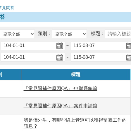
常見問答
答
類別：
標題：
～
～
別
標題
「常見退補件原因QA」-申辦系統篇
「常見退補件原因QA」-案件申請篇
我是僑外生，有哪些線上管道可以獲得留臺工作的
訊息 ?