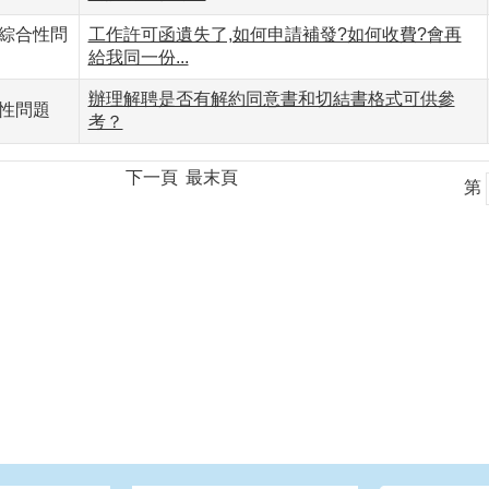
綜合性問
工作許可函遺失了,如何申請補發?如何收費?會再
給我同一份...
辦理解聘是否有解約同意書和切結書格式可供參
性問題
考？
下一頁
最末頁
第