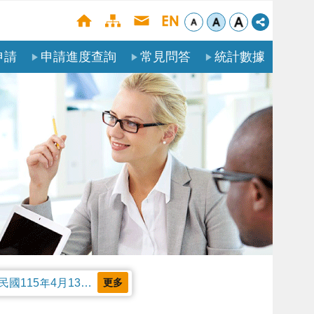
申請
申請進度查詢
常見問答
統計數據
公告本部受理聘僱外國人申請案審核天數及親自領件相關事項，並自中華民國115年4月13日生效。
更多