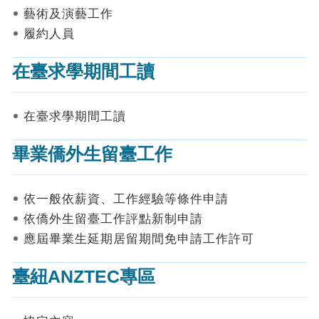
表
藝術及演藝工作
件
履約人員
線
上
在臺求學期間工讀
申
請
在臺求學期間工讀
申
請
畢業僑外生留臺工作
進
度
查
詢
依一般依薪資、工作經驗等條件申請
依僑外生留臺工作評點新制申請
常
應屆畢業生延期居留期間免申請工作許可
見
問
答
臺紐ANZTEC專區
統
計