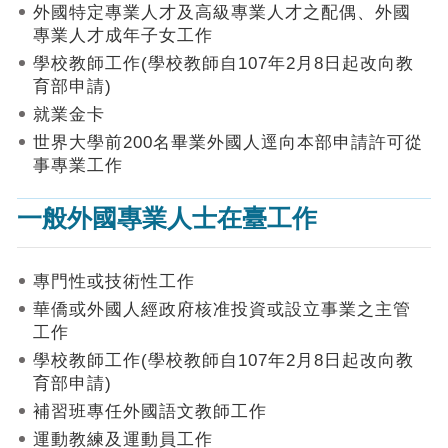
作
外國特定專業人才及高級專業人才之配偶、外國
業
專業人才成年子女工作
手
學校教師工作(學校教師自107年2月8日起改向教
冊
育部申請)
申
就業金卡
請
世界大學前200名畢業外國人逕向本部申請許可從
流
事專業工作
程
及
一般外國專業人士在臺工作
工
作
須
知
專門性或技術性工作
華僑或外國人經政府核准投資或設立事業之主管
會
工作
商
學校教師工作(學校教師自107年2月8日起改向教
機
制
育部申請)
補習班專任外國語文教師工作
申
運動教練及運動員工作
請