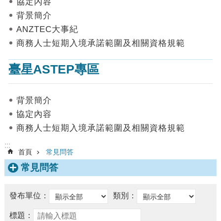
協定內容
數
背景簡介
據
ANZTEC大事紀
首
商務人士短期入境承諾範圍及相關資格規範
頁
臺星ASTEP專區
網
站
導
背景簡介
覽
協定內容
聯
商務人士短期入境承諾範圍及相關資格規範
絡
我
:::
首頁
常見問答
們
常見問答
English
隱
發布單位：
類別：
私
權
標題：