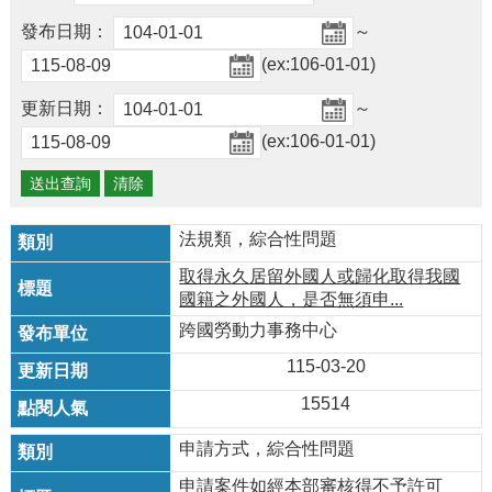
及
資
發布日期：
～
訊
(ex:106-01-01)
安
全
更新日期：
～
政
(ex:106-01-01)
策
政
府
網
法規類，綜合性問題
站
取得永久居留外國人或歸化取得我國
資
國籍之外國人，是否無須申...
料
開
跨國勞動力事務中心
放
115-03-20
宣
告
15514
檢
申請方式，綜合性問題
舉
貪
申請案件如經本部審核得不予許可