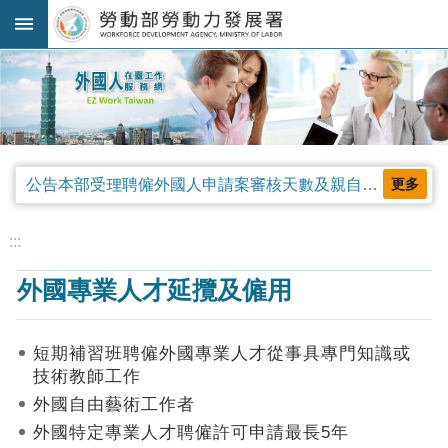
跳到主要內容區塊
:::
進
階
搜
尋
公告本部受理聘僱外國人申請案審核天數及親自領件相關事項，並自中華民國115年4月13日生效。
更多
法
規
:::
公
外國專業人才延攬及僱用
告
及
解
短期補習班聘僱外國專業人才從事具專門知識或
釋
技術教師工作
令
外國自由藝術工作者
審
外國特定專業人才聘僱許可申請最長5年
查